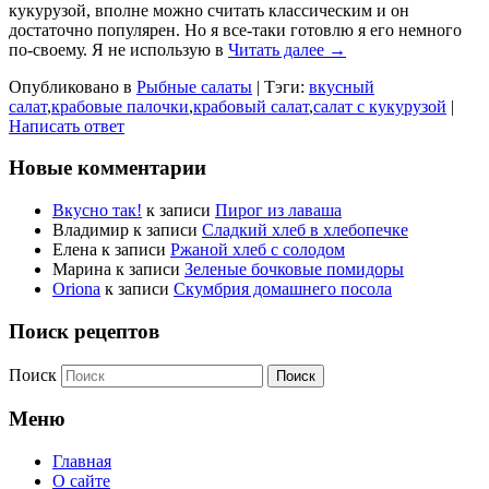
кукурузой, вполне можно считать классическим и он
достаточно популярен. Но я все-таки готовлю я его немного
по-своему. Я не использую в
Читать далее →
Опубликовано в
Рыбные салаты
|
Тэги:
вкусный
салат
,
крабовые палочки
,
крабовый салат
,
салат с кукурузой
|
Написать ответ
Новые комментарии
Вкусно так!
к записи
Пирог из лаваша
Владимир
к записи
Сладкий хлеб в хлебопечке
Елена
к записи
Ржаной хлеб с солодом
Марина
к записи
Зеленые бочковые помидоры
Oriona
к записи
Скумбрия домашнего посола
Поиск рецептов
Поиск
Меню
Главная
О сайте