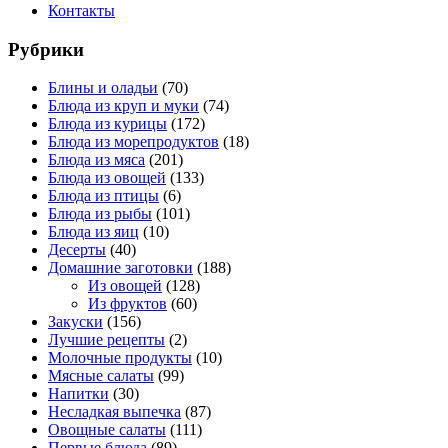
Контакты
Рубрики
Блины и оладьи
(70)
Блюда из круп и муки
(74)
Блюда из курицы
(172)
Блюда из морепродуктов
(18)
Блюда из мяса
(201)
Блюда из овощей
(133)
Блюда из птицы
(6)
Блюда из рыбы
(101)
Блюда из яиц
(10)
Десерты
(40)
Домашние заготовки
(188)
Из овощей
(128)
Из фруктов
(60)
Закуски
(156)
Лучшие рецепты
(2)
Молочные продукты
(10)
Мясные салаты
(99)
Напитки
(30)
Несладкая выпечка
(87)
Овощные салаты
(111)
Первые блюда
(89)