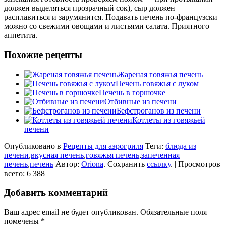
должен выделяться прозрачный сок), сыр должен
расплавиться и зарумянится. Подавать печень по-французски
можно со свежими овощами и листьями салата. Приятного
аппетита.
Похожие рецепты
Жареная говяжья печень
Печень говяжья с луком
Печень в горшочке
Отбивные из печени
Бефстроганов из печени
Котлеты из говяжьей
печени
Опубликовано в
Рецепты для аэрогриля
Теги:
блюда из
печени
,
вкусная печень
,
говяжья печень
,
запеченная
печень
,
печень
Автор:
Oriona
. Сохранить
ссылку
. | Просмотров
всего: 6 388
Добавить комментарий
Ваш адрес email не будет опубликован.
Обязательные поля
помечены
*