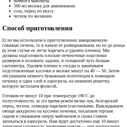
немного майонеза
500 мл молока для замачивания
соль, перец по вкусу
чеснок по желанию
Способ приготовления
Если мы используем в приготовлении замороженную
говяжью печень, то в начале ее размораживаем, но не до конца
(в этом случае ее легче нарезать и удалять пленки). Мы
должны подготовить плоские печеночные пластинки
размером в половину ладони, и толщиной чуть больше
сантиметра. Удаляем пленки и сосуды и замачиваем
подготовленные кусочки в молоке минут на 40 — 50. Затем
обсушиваем немного бумажным полотенцем и помещаем
печенку в один слой в аэрогриль, на нижнюю решетку,
которую застилаем фольгой.
Готовим ее минут 10 при температуре 190 С до
полуготовности, за это время режем мелко лук, болгарский
перец, чеснок, помидор нарезаем пластинками. Выкладываем
овощи аккуратно на кусочки печенки, посыпаем тертым
сыром и смазываем сверху майонезом и снова ставим
запекаться в аэрогриль. Нам будет достаточно еще 10 минут
запекания готовность проверяем ножом — при протыкании