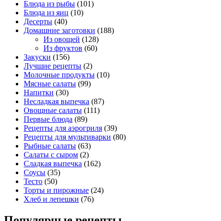
Блюда из рыбы
(101)
Блюда из яиц
(10)
Десерты
(40)
Домашние заготовки
(188)
Из овощей
(128)
Из фруктов
(60)
Закуски
(156)
Лучшие рецепты
(2)
Молочные продукты
(10)
Мясные салаты
(99)
Напитки
(30)
Несладкая выпечка
(87)
Овощные салаты
(111)
Первые блюда
(89)
Рецепты для аэрогриля
(39)
Рецепты для мультиварки
(80)
Рыбные салаты
(63)
Салаты с сыром
(2)
Сладкая выпечка
(162)
Соусы
(35)
Тесто
(50)
Торты и пирожные
(24)
Хлеб и лепешки
(76)
Популярные рецепты