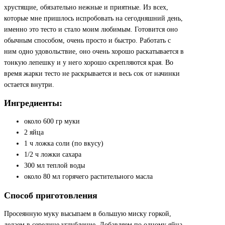
хрустящие, обязательно нежные и приятные. Из всех,
которые мне пришлось испробовать на сегодняшний день,
именно это тесто и стало моим любимым. Готовится оно
обычным способом, очень просто и быстро. Работать с
ним одно удовольствие, оно очень хорошо раскатывается в
тонкую лепешку и у него хорошо скрепляются края. Во
время жарки тесто не раскрывается и весь сок от начинки
остается внутри.
Ингредиенты:
около 600 гр муки
2 яйца
1 ч ложка соли (по вкусу)
1/2 ч ложки сахара
300 мл теплой воды
около 80 мл горячего растительного масла
Способ приготовления
Просеянную муку высыпаем в большую миску горкой,
делаем в середине углубление. Добавляем по одному яйца,