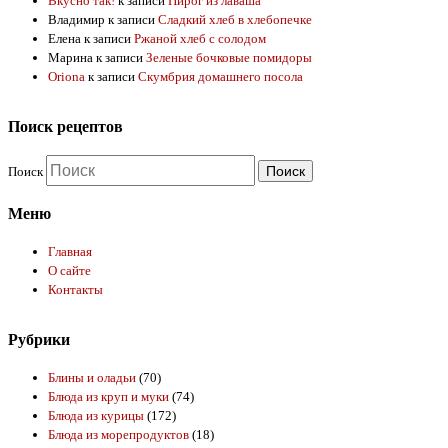
Вкусно так!
к записи
Пирог из лаваша
Владимир
к записи
Сладкий хлеб в хлебопечке
Елена
к записи
Ржаной хлеб с солодом
Марина
к записи
Зеленые бочковые помидоры
Oriona
к записи
Скумбрия домашнего посола
Поиск рецептов
Поиск
Меню
Главная
О сайте
Контакты
Рубрики
Блины и оладьи
(70)
Блюда из круп и муки
(74)
Блюда из курицы
(172)
Блюда из морепродуктов
(18)