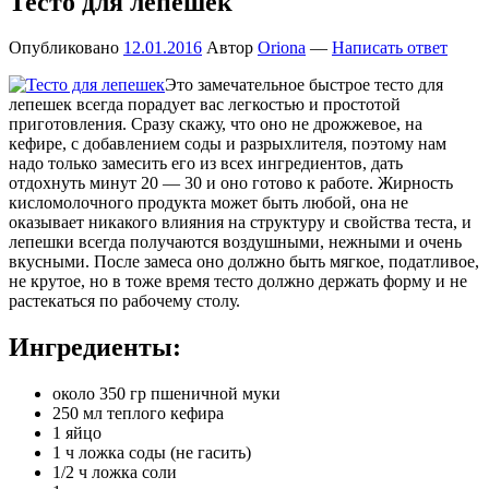
Тесто для лепешек
Опубликовано
12.01.2016
Автор
Oriona
—
Написать ответ
Это замечательное быстрое тесто для
лепешек всегда порадует вас легкостью и простотой
приготовления. Сразу скажу, что оно не дрожжевое, на
кефире, с добавлением соды и разрыхлителя, поэтому нам
надо только замесить его из всех ингредиентов, дать
отдохнуть минут 20 — 30 и оно готово к работе. Жирность
кисломолочного продукта может быть любой, она не
оказывает никакого влияния на структуру и свойства теста, и
лепешки всегда получаются воздушными, нежными и очень
вкусными. После замеса оно должно быть мягкое, податливое,
не крутое, но в тоже время тесто должно держать форму и не
растекаться по рабочему столу.
Ингредиенты:
около 350 гр пшеничной муки
250 мл теплого кефира
1 яйцо
1 ч ложка соды (не гасить)
1/2 ч ложка соли