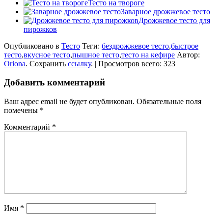
Тесто на твороге
Заварное дрожжевое тесто
Дрожжевое тесто для
пирожков
Опубликовано в
Тесто
Теги:
бездрожжевое тесто
,
быстрое
тесто
,
вкусное тесто
,
пышное тесто
,
тесто на кефире
Автор:
Oriona
. Сохранить
ссылку
. | Просмотров всего: 323
Добавить комментарий
Ваш адрес email не будет опубликован.
Обязательные поля
помечены
*
Комментарий
*
Имя
*