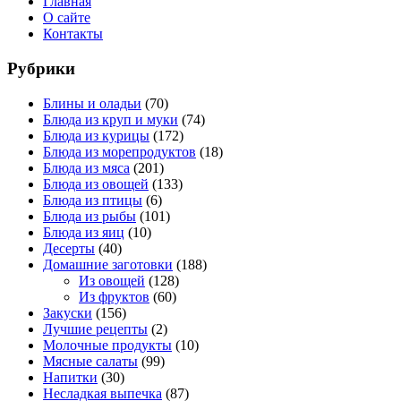
Главная
О сайте
Контакты
Рубрики
Блины и оладьи
(70)
Блюда из круп и муки
(74)
Блюда из курицы
(172)
Блюда из морепродуктов
(18)
Блюда из мяса
(201)
Блюда из овощей
(133)
Блюда из птицы
(6)
Блюда из рыбы
(101)
Блюда из яиц
(10)
Десерты
(40)
Домашние заготовки
(188)
Из овощей
(128)
Из фруктов
(60)
Закуски
(156)
Лучшие рецепты
(2)
Молочные продукты
(10)
Мясные салаты
(99)
Напитки
(30)
Несладкая выпечка
(87)