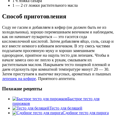
1 ч ложка сахара
1 — 2 ст ложки растительного масла
Способ приготовления
Соду не гасим и добавляем в кефир (он должен быть не из
холодильника), хорошо перемешиваем венчиком и наблюдаем,
как он начинает пузыриться — это гасится сода
кисломолочной кислотой. Затем добавляем яйцо, соль, сахар и
все вместе немного взбиваем венчиком. В эту смесь частями
подсыпаем просеянную муку и хорошо замешиваем
однородное, приятное на ощупь тесто для лепешек. Чтобы в
начале замеса оно не липло к рукам, смазываем их
растительным маслом. Накрываем тесто пищевой пленкой и
даем отдохнуть при комнатной температуре минут 20 — 30.
Затем приступаем к выпечке вкусных, ароматных и пышных
лепешек на кефире
. Приятного аппетита.
Похожие рецепты
Быстрое тесто для
пирожков
Тесто для беляшей
Сдобное тесто для пирога