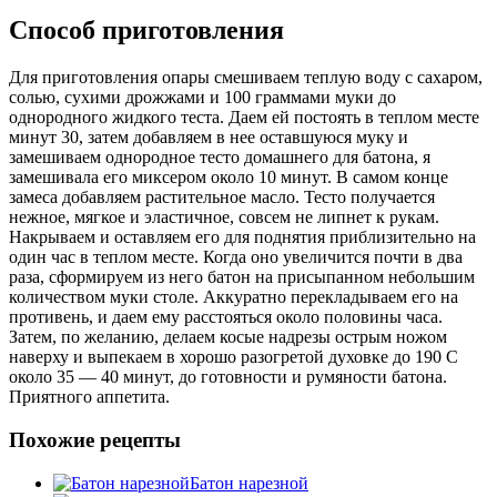
Способ приготовления
Для приготовления опары смешиваем теплую воду с сахаром,
солью, сухими дрожжами и 100 граммами муки до
однородного жидкого теста. Даем ей постоять в теплом месте
минут 30, затем добавляем в нее оставшуюся муку и
замешиваем однородное тесто домашнего для батона, я
замешивала его миксером около 10 минут. В самом конце
замеса добавляем растительное масло. Тесто получается
нежное, мягкое и эластичное, совсем не липнет к рукам.
Накрываем и оставляем его для поднятия приблизительно на
один час в теплом месте. Когда оно увеличится почти в два
раза, сформируем из него батон на присыпанном небольшим
количеством муки столе. Аккуратно перекладываем его на
противень, и даем ему расстояться около половины часа.
Затем, по желанию, делаем косые надрезы острым ножом
наверху и выпекаем в хорошо разогретой духовке до 190 С
около 35 — 40 минут, до готовности и румяности батона.
Приятного аппетита.
Похожие рецепты
Батон нарезной