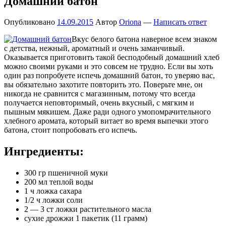
Домашний батон
Опубликовано
14.09.2015
Автор
Oriona
—
Написать ответ
Вкус белого батона наверное всем знаком
с детства, нежный, ароматный и очень заманчивый.
Оказывается приготовить такой бесподобный домашний хлеб
можно своими руками и это совсем не трудно. Если вы хоть
один раз попробуете испечь домашний батон, то уверяю вас,
вы обязательно захотите повторить это. Поверьте мне, он
никогда не сравнится с магазинным, потому что всегда
получается неповторимый, очень вкусный, с мягким и
пышным мякишем. Даже ради одного умопомрачительного
хлебного аромата, который витает во время выпечки этого
батона, стоит попробовать его испечь.
Ингредиенты:
300 гр пшеничной муки
200 мл теплой воды
1 ч ложка сахара
1/2 ч ложки соли
2 — 3 ст ложки растительного масла
сухие дрожжи 1 пакетик (11 грамм)