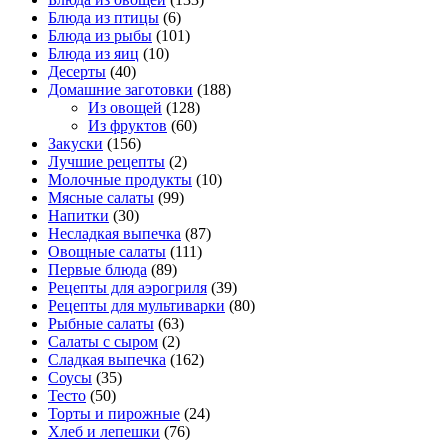
Блюда из птицы
(6)
Блюда из рыбы
(101)
Блюда из яиц
(10)
Десерты
(40)
Домашние заготовки
(188)
Из овощей
(128)
Из фруктов
(60)
Закуски
(156)
Лучшие рецепты
(2)
Молочные продукты
(10)
Мясные салаты
(99)
Напитки
(30)
Несладкая выпечка
(87)
Овощные салаты
(111)
Первые блюда
(89)
Рецепты для аэрогриля
(39)
Рецепты для мультиварки
(80)
Рыбные салаты
(63)
Салаты с сыром
(2)
Сладкая выпечка
(162)
Соусы
(35)
Тесто
(50)
Торты и пирожные
(24)
Хлеб и лепешки
(76)