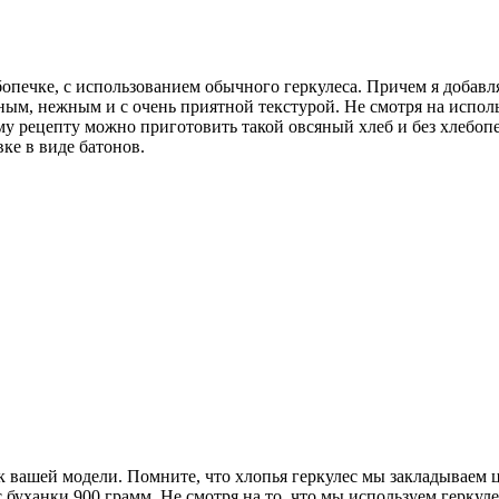
опечке, с использованием обычного геркулеса. Причем я добавля
ным, нежным и с очень приятной текстурой. Не смотря на испол
тому рецепту можно приготовить такой овсяный хлеб и без хлеб
вке в виде батонов.
к вашей модели. Помните, что хлопья геркулес мы закладываем 
уханки 900 грамм. Не смотря на то, что мы используем геркулес