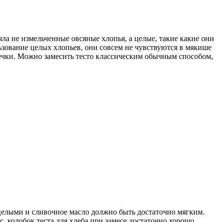
ла не измельченные овсяные хлопья, а целые, такие какие они
ьзование целых хлопьев, они совсем не чувствуются в мякише
опечки. Можно замесить тесто классическим обычным способом,
целыми и сливочное масло должно быть достаточно мягким.
, колобок теста для хлеба при замесе достаточно хорошо