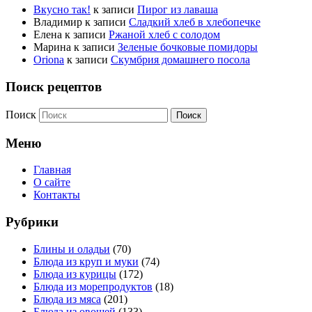
Вкусно так!
к записи
Пирог из лаваша
Владимир
к записи
Сладкий хлеб в хлебопечке
Елена
к записи
Ржаной хлеб с солодом
Марина
к записи
Зеленые бочковые помидоры
Oriona
к записи
Скумбрия домашнего посола
Поиск рецептов
Поиск
Меню
Главная
О сайте
Контакты
Рубрики
Блины и оладьи
(70)
Блюда из круп и муки
(74)
Блюда из курицы
(172)
Блюда из морепродуктов
(18)
Блюда из мяса
(201)
Блюда из овощей
(133)