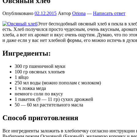
Овсяный хлеб
Опубликовано
02.12.2015
Автор
Oriona
—
Написать ответ
Этот бесподобный овсяный хлеб я пекла в хлеб
есть. Хлеб получился просто чудесным, очень вкусным, аромат
хлеба, а вот их аромат и вкус очень ощутим. Думаю, что по э
и даже если у вас нет хлебной формы, его можно испечь в духо
Ингредиенты:
300 гр пшеничной муки
100 гр овсяных хлопьев
1 яйцо
250 мл воды (можно пополам с молоком)
1 ч ложка меда
немного соли по вкусу
1 пакетик (9 — 11 гр) сухих дрожжей
50 — 60 мл растительного масла
Способ приготовления
Все ингредиенты заложить в хлебопечку согласно инструкции 
Выбираем режим Основной (Базовый), желаемую корочку и вес б