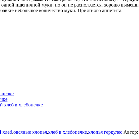
 одной пшеничной муки, но он не расползается, хорошо вымешив
бавьте небольшое количество муки. Приятного аппетита.
опечке
ечке
 хлеб в хлебопечке
 хлеб
,
овсяные хлопья
,
хлеб в хлебопечке
,
хлопья геркулес
Автор