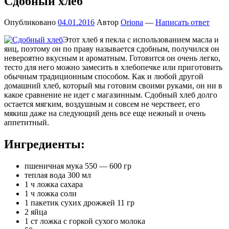
Сдобный хлеб
Опубликовано
04.01.2016
Автор
Oriona
—
Написать ответ
Этот хлеб я пекла с использованием масла и
яиц, поэтому он по праву называется сдобным, получился он
невероятно вкусным и ароматным. Готовится он очень легко,
тесто для него можно замесить в хлебопечке или приготовить
обычным традиционным способом. Как и любой другой
домашний хлеб, который мы готовим своими руками, он ни в
какое сравнение не идет с магазинным. Сдобный хлеб долго
остается мягким, воздушным и совсем не черствеет, его
мякиш даже на следующий день все еще нежный и очень
аппетитный.
Ингредиенты:
пшеничная мука 550 — 600 гр
теплая вода 300 мл
1 ч ложка сахара
1 ч ложка соли
1 пакетик сухих дрожжей 11 гр
2 яйца
1 ст ложка с горкой сухого молока