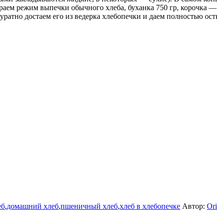
ем режим выпечки обычного хлеба, буханка 750 гр, корочка — 
ратно достаем его из ведерка хлебопечки и даем полностью ост
еб
,
домашний хлеб
,
пшеничный хлеб
,
хлеб в хлебопечке
Автор:
Or