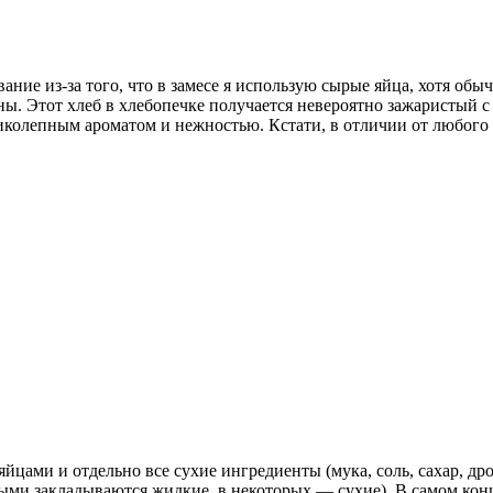
ание из-за того, что в замесе я использую сырые яйца, хотя обыч
оны. Этот хлеб в хлебопечке получается невероятно зажаристый 
ликолепным ароматом и нежностью. Кстати, в отличии от любого
яйцами и отдельно все сухие ингредиенты (мука, соль, сахар, др
выми закладываются жидкие, в некоторых — сухие). В самом конц