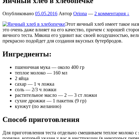
Яичный хлеб в хлебопечке
Опубликовано
05.05.2016
Автор
Oriona
—
2 комментария ↓
Этот яичный хлеб имеет такое назв
это очень даже влияет на его качество, причем с хорошей стор
яичного теста. Мякиш его удивит вас своей воздушностью, ве
прекрасно подойдет для создания вкусных бутербродов.
Ингредиенты:
пшеничная мука — около 400 гр
теплое молоко — 160 мл
2 яйца
сахар — 1 ч ложка
соль — 2/3 ч ложки
растительное масло — 2 — 3 ст ложки
сухие дрожжи — 1 пакетик (9 гр)
кунжут (по желанию)
Способ приготовления
Для приготовления теста отдельно смешиваем теплое молоко с 
порядке, который указан у вас в инструкции (в некоторых пер