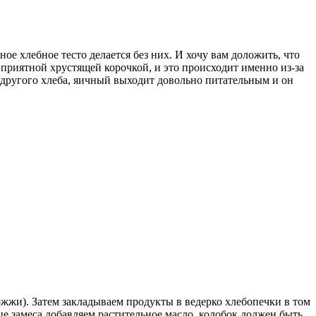
ное хлебное тесто делается без них. И хочу вам доложить, что
с приятной хрустящей корочкой, и это происходит именно из-за
 другого хлеба, яичный выходит довольно питательным и он
ожжи). Затем закладываем продукты в ведерко хлебопечки в том
е замеса добавляем растительное масло, колобок должен быть