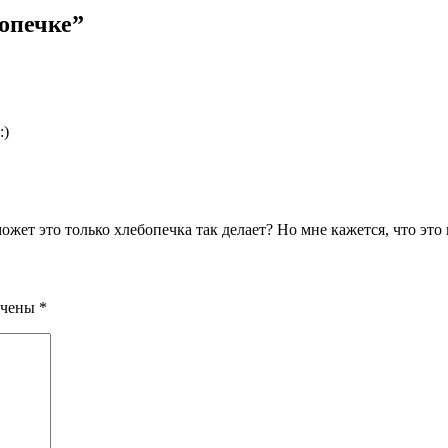
опечке
”
:)
ет это только хлебопечка так делает? Но мне кажется, что это 
ечены
*