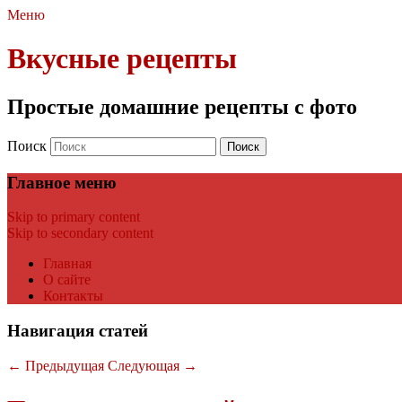
Меню
Вкусные рецепты
Простые домашние рецепты с фото
Поиск
Главное меню
Skip to primary content
Skip to secondary content
Главная
О сайте
Контакты
Навигация статей
←
Предыдущая
Следующая
→