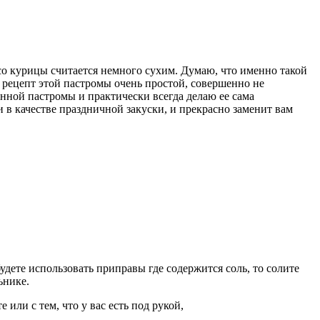
ясо курицы считается немного сухим. Думаю, что именно такой
е рецепт этой пастромы очень простой, совершенно не
инной пастромы и практически всегда делаю ее сама
и в качестве праздничной закуски, и прекрасно заменит вам
дете использовать приправы где содержится соль, то солите
ьнике.
или с тем, что у вас есть под рукой,