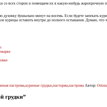
ки со всех сторон и помещаем их в какую-нибудь жаропрочную п
 духовку буквально минут на восемь. Если будете запекать куриц
е курицы оставить внутри до полного остывания. Думаю, что че
и
иварке
овке
риная пастрома
,
куриные грудки
,
пасторма
,
пастрома
Автор:
Orion
й грудки
”