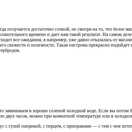
гда получается достаточно сочной, не смотря на то, что белое м
олжительного времени и дает нам такой результат. На самом дел
сходит все ожидания, я например, уже давно отказалась от магаз
 его свежести и полезности. Такая пастрома прекрасно подойдет 
тербродов.
о замачиваем в хорошо соленой холодной воде. Если вы потом бу
ло двух часов, можно при комнатной температуре или в холодил
с сухой паприкой, с перцем, с приправами — с тем с чем хотите 