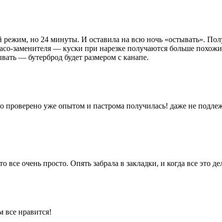
ый режим, но 24 минуты. И оставила на всю ночь «остывать». По
басо-заменителя — куски при нарезке получаются больше похожим
вать — бутерброд будет размером с канапе.
 что проверено уже опытом и пастрома получилась! даже не подле
что все очень просто. Опять забрала в закладки, и когда все это де
м все нравится!