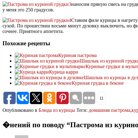
наносим пряную смесь на груд
у меня это 250 градусов.
Ставим филе курицы в нагретую
сухой. По прошествии восьми минут духовку выключить, но фил
сочнее. Приятного аппетита.
Похожие рецепты
Куриная пастрома
Шашлык из куриной грудк
Куриные грудки в мульт
Курица карри
Шашлык из курицы в дух
Куриная грудка в беконе
11
Опубликовано в
Блюда из курицы
Теги:
домашняя пастрома
,
ку
�нений по поводу “
Пастрома из курино