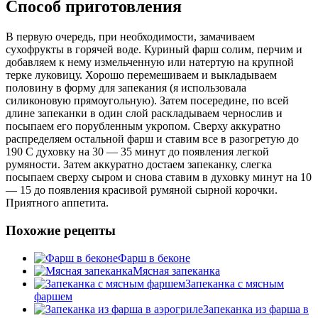
Способ приготовления
В первую очередь, при необходимости, замачиваем
сухофрукты в горячей воде. Куриный фарш солим, перчим и
добавляем к нему измельченную или натертую на крупной
терке луковицу. Хорошо перемешиваем и выкладываем
половину в форму для запекания (я использовала
силиконовую прямоугольную). Затем посередине, по всей
длине запеканки в один слой раскладываем чернослив и
посыпаем его порубленным укропом. Сверху аккуратно
распределяем остальной фарш и ставим все в разогретую до
190 С духовку на 30 — 35 минут до появления легкой
румяности. Затем аккуратно достаем запеканку, слегка
посыпаем сверху сыром и снова ставим в духовку минут на 10
— 15 до появления красивой румяной сырной корочки.
Приятного аппетита.
Похожие рецепты
Фарш в беконе
Мясная запеканка
Запеканка с мясным
фаршем
Запеканка из фарша в