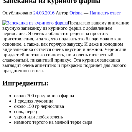
Запеканка из куриного фарша
Опубликовано
24.03.2016
Автор
Oriona
—
Написать ответ
Предлагаю вашему вниманию
вкусную запеканку из куриного фарша с добавлением
чернослива. Я очень люблю этот рецепт за простоту
приготовления, и за то, что подавать это блюдо можно как
основное, а также, как горячую закуску. И даже в холодном
виде запеканка остается очень вкусной и нежной. Чернослив
придает ей не только сочность, но и очень интересный
сладковатый, пикантный привкус. Эта куриная запеканка
выглядит очень аппетитно и прекрасно подойдет для любого
праздничного стола.
Ингредиенты:
около 700 гр куриного фарша
1 средняя луковица
около 150 гр чернослива
соль, перец
укроп или любая зелень
немного тертого на мелкой терке сыра