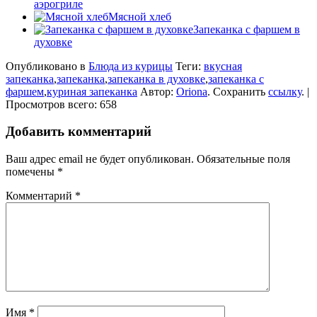
аэрогриле
Мясной хлеб
Запеканка с фаршем в
духовке
Опубликовано в
Блюда из курицы
Теги:
вкусная
запеканка
,
запеканка
,
запеканка в духовке
,
запеканка с
фаршем
,
куриная запеканка
Автор:
Oriona
. Сохранить
ссылку
. |
Просмотров всего: 658
Добавить комментарий
Ваш адрес email не будет опубликован.
Обязательные поля
помечены
*
Комментарий
*
Имя
*