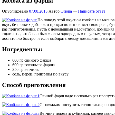
Колбаса из фарша
Опубликовано
07.08.2015
Автор
Oriona
—
Написать ответ
По поводу этой вкусной колбасы из мясного
вкус, без всяких добавок и прекрасно выполняет свою роль, бу
раз приготовления, пусть с небольшими недочетами, домашняя 
тщательно, чтобы он был совсем однородным и густым, тогда и т
достаточно быстро, и если выбирать между домашним и магаз
Ингредиенты:
600 гр свиного фарша
600 гр говяжьего фарша
350 гр ветчины
соль, перец, приправы по вкусу
Способ приготовления
Свиной фарш надо несколько раз пропусти
С говяжьим поступить точно также, он до
Ветчину порезать кубиками, размер зависи