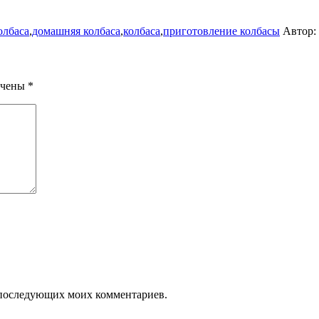
олбаса
,
домашняя колбаса
,
колбаса
,
приготовление колбасы
Автор:
ечены
*
ля последующих моих комментариев.