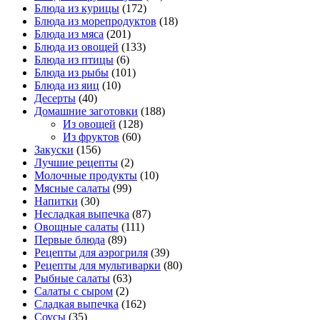
Блюда из курицы
(172)
Блюда из морепродуктов
(18)
Блюда из мяса
(201)
Блюда из овощей
(133)
Блюда из птицы
(6)
Блюда из рыбы
(101)
Блюда из яиц
(10)
Десерты
(40)
Домашние заготовки
(188)
Из овощей
(128)
Из фруктов
(60)
Закуски
(156)
Лучшие рецепты
(2)
Молочные продукты
(10)
Мясные салаты
(99)
Напитки
(30)
Несладкая выпечка
(87)
Овощные салаты
(111)
Первые блюда
(89)
Рецепты для аэрогриля
(39)
Рецепты для мультиварки
(80)
Рыбные салаты
(63)
Салаты с сыром
(2)
Сладкая выпечка
(162)
Соусы
(35)