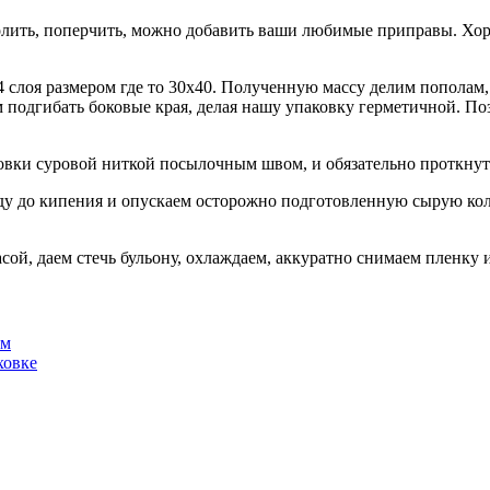
олить, поперчить, можно добавить ваши любимые приправы. Хор
слоя размером где то 30х40. Полученную массу делим пополам
м подгибать боковые края, делая нашу упаковку герметичной. Поз
ки суровой ниткой посылочным швом, и обязательно проткнуть 
у до кипения и опускаем осторожно подготовленную сырую колба
сой, даем стечь бульону, охлаждаем, аккуратно снимаем пленку 
ем
ховке