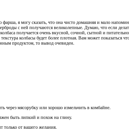
 фарша, я могу сказать, что она чисто домашняя и мало напоми
терброды с ней получаются великолепные. Думаю, что если делать
колбаса получается очень вкусной, сочной, сытной и питательно
екстура колбасы будет более плотная. Вам может показаться что 
инным продуктом, то вывод очевиден.
ть через мясорубку или хорошо измельчить в комбайне.
лжен быть липкий и похож на глину.
т только от вашего желания.