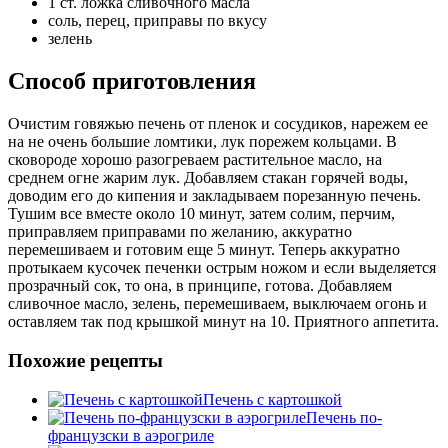
1 ст. ложка сливочного масла
соль, перец, приправы по вкусу
зелень
Способ приготовления
Очистим говяжью печень от пленок и сосудиков, нарежем ее
на не очень большие ломтики, лук порежем кольцами. В
сковороде хорошо разогреваем растительное масло, на
среднем огне жарим лук. Добавляем стакан горячей воды,
доводим его до кипения и закладываем порезанную печень.
Тушим все вместе около 10 минут, затем солим, перчим,
приправляем приправами по желанию, аккуратно
перемешиваем и готовим еще 5 минут. Теперь аккуратно
протыкаем кусочек печенки острым ножом и если выделяется
прозрачный сок, то она, в принципе, готова. Добавляем
сливочное масло, зелень, перемешиваем, выключаем огонь и
оставляем так под крышкой минут на 10. Приятного аппетита.
Похожие рецепты
Печень с картошкой
Печень по-
французски в аэрогриле