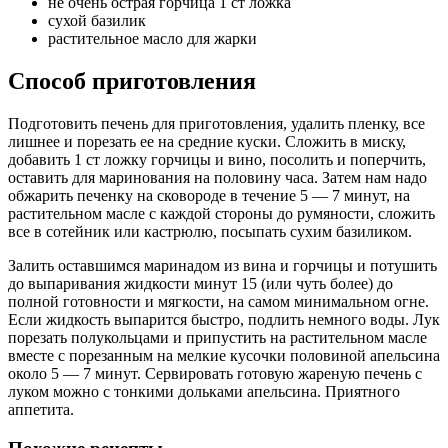
не очень острая горчица 1 ст ложка
сухой базилик
растительное масло для жарки
Способ приготовления
Подготовить печень для приготовления, удалить пленку, все
лишнее и порезать ее на средние куски. Сложить в миску,
добавить 1 ст ложку горчицы и вино, посолить и поперчить,
оставить для маринования на половину часа. Затем нам надо
обжарить печенку на сковороде в течение 5 — 7 минут, на
растительном масле с каждой стороны до румяности, сложить
все в сотейник или кастрюлю, посыпать сухим базиликом.
Залить оставшимся маринадом из вина и горчицы и потушить
до выпаривания жидкости минут 15 (или чуть более) до
полной готовности и мягкости, на самом минимальном огне.
Если жидкость выпарится быстро, подлить немного воды. Лук
порезать полукольцами и припустить на растительном масле
вместе с порезанным на мелкие кусочки половиной апельсина
около 5 — 7 минут. Сервировать готовую жареную печень с
луком можно с тонкими дольками апельсина. Приятного
аппетита.