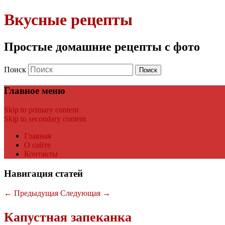
Вкусные рецепты
Простые домашние рецепты с фото
Поиск
Главное меню
Skip to primary content
Skip to secondary content
Главная
О сайте
Контакты
Навигация статей
←
Предыдущая
Следующая
→
Капустная запеканка