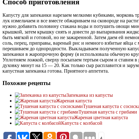
Способ приготовления
Капусту для запеканки нарезаем мелкими кубиками, морковь тр
лук измельчаем и все вместе обжариваем на сковороде на расти
нужно добавить половину стакана воды и потушить овощи мин
крышкой, затем крышку снять и довести до выпаривания жидко
быть мягкой и готовой, но не зажаренной. Затем даем ей немно
соль, перец, приправы, вареный рис и немного взбитые яйца с
перешиваем до однородности. Выкладываем полученную капус
запеканки в жаропрочную форму (я использовала обычную кру
Уплотняем ложкой, сверху посыпаем тертым сыром и ставим в 
духовку минут на 15 — 20. Как только сыр расплавится и зарум
капустная запеканка готова. Приятного аппетита.
Похожие рецепты
Запеканка из капусты
Жареная капуста
Тушеная капуста с сосиск
Тушеная капуста с грибами
Жареная цветная капуста
Капуста с колбасой
4