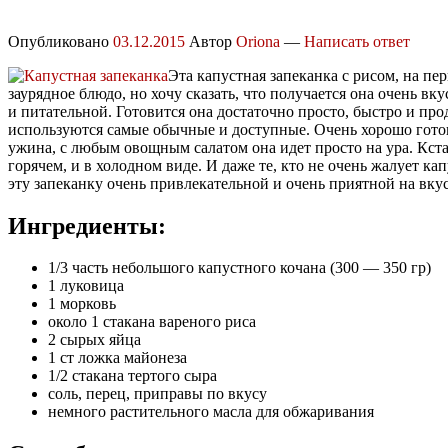
Опубликовано
03.12.2015
Автор
Oriona
—
Написать ответ
Эта капустная запеканка с рисом, на пе
заурядное блюдо, но хочу сказать, что получается она очень вк
и питательной. Готовится она достаточно просто, быстро и про
используются самые обычные и доступные. Очень хорошо готов
ужина, с любым овощным салатом она идет просто на ура. Кста
горячем, и в холодном виде. И даже те, кто не очень жалует ка
эту запеканку очень привлекательной и очень приятной на вкус
Ингредиенты:
1/3 часть небольшого капустного кочана (300 — 350 гр)
1 луковица
1 морковь
около 1 стакана вареного риса
2 сырых яйца
1 ст ложка майонеза
1/2 стакана тертого сыра
соль, перец, приправы по вкусу
немного растительного масла для обжаривания