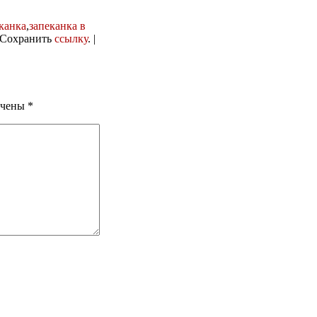
канка
,
запеканка в
 Сохранить
ссылку
. |
ечены
*