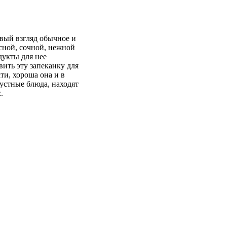
рвый взгляд обычное и
усной, сочной, нежной
дукты для нее
ить эту запеканку для
ти, хороша она и в
пустные блюда, находят
.