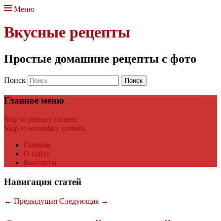
Меню
Вкусные рецепты
Простые домашние рецепты с фото
Поиск
Главное меню
Skip to primary content
Skip to secondary content
Главная
О сайте
Контакты
Навигация статей
←
Предыдущая
Следующая
→