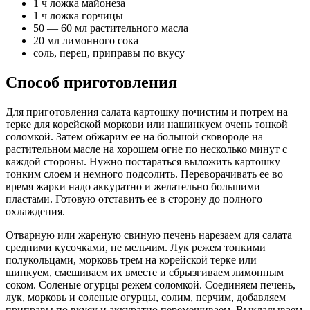
1 ч ложка майонеза
1 ч ложка горчицы
50 — 60 мл растительного масла
20 мл лимонного сока
соль, перец, приправы по вкусу
Способ приготовления
Для приготовления салата картошку почистим и потрем на
терке для корейской моркови или нашинкуем очень тонкой
соломкой. Затем обжарим ее на большой сковороде на
растительном масле на хорошем огне по несколько минут с
каждой стороны. Нужно постараться выложить картошку
тонким слоем и немного подсолить. Переворачивать ее во
время жарки надо аккуратно и желательно большими
пластами. Готовую отставить ее в сторону до полного
охлаждения.
Отварную или жареную свиную печень нарезаем для салата
средними кусочками, не мельчим. Лук режем тонкими
полукольцами, морковь трем на корейской терке или
шинкуем, смешиваем их вместе и сбрызгиваем лимонным
соком. Соленые огурцы режем соломкой. Соединяем печень,
лук, морковь и соленые огурцы, солим, перчим, добавляем
приправы по вкусу и аккуратно перемешиваем. Выкладываем