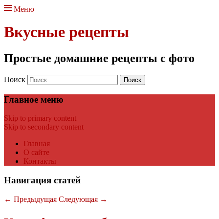
Меню
Вкусные рецепты
Простые домашние рецепты с фото
Поиск
Главное меню
Skip to primary content
Skip to secondary content
Главная
О сайте
Контакты
Навигация статей
←
Предыдущая
Следующая
→