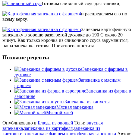
Готовим сливочный соус для заливки,
и распределяем его по
всему верху.
Запекаем картофельную
запеканку в хорошо разогретой духовке до 190 С около 20
минут. Как только корочка из сливочного соуса зарумянится,
наша запеканка готова. Приятного аппетита.
Похожие рецепты
Запеканка с фаршем в
духовке
Запеканка с мясным
фаршем
Запеканка из фарша в
аэрогриле
Запеканка из капусты
Мясная запеканка
Мясной хлеб
Опубликовано в
Блюда из овощей
Теги:
вкусная
запеканка
,
запеканка из картофеля
,
запеканка из
картошки
,
запеканка с фаршем
,
картофельная запеканка
Автор: