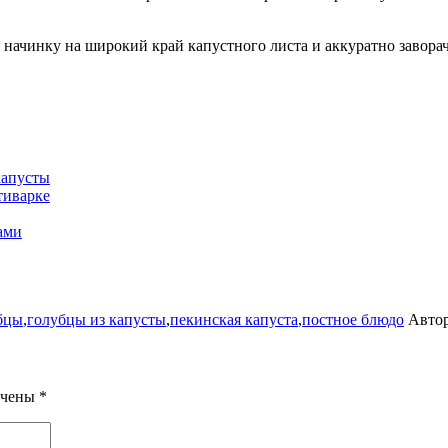
инку на широкий край капустного листа и аккуратно заворачив
капусты
тиварке
ами
бцы
,
голубцы из капусты
,
пекинская капуста
,
постное блюдо
Авто
ечены
*