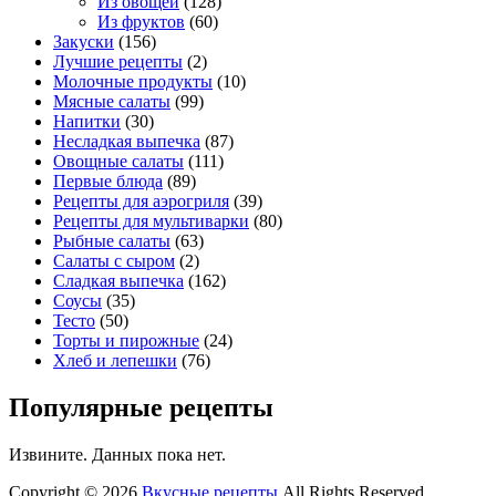
Из овощей
(128)
Из фруктов
(60)
Закуски
(156)
Лучшие рецепты
(2)
Молочные продукты
(10)
Мясные салаты
(99)
Напитки
(30)
Несладкая выпечка
(87)
Овощные салаты
(111)
Первые блюда
(89)
Рецепты для аэрогриля
(39)
Рецепты для мультиварки
(80)
Рыбные салаты
(63)
Салаты с сыром
(2)
Сладкая выпечка
(162)
Соусы
(35)
Тесто
(50)
Торты и пирожные
(24)
Хлеб и лепешки
(76)
Популярные рецепты
Извините. Данных пока нет.
Copyright © 2026
Вкусные рецепты
All Rights Reserved.