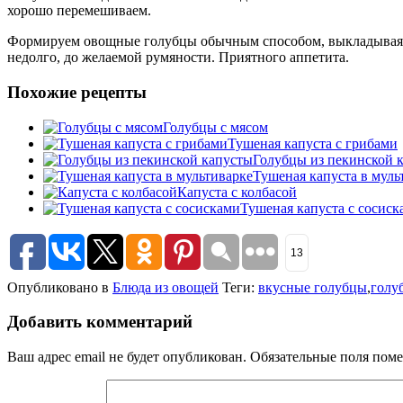
хорошо перемешиваем.
Формируем овощные голубцы обычным способом, выкладывая нач
недолго, до желаемой румяности. Приятного аппетита.
Похожие рецепты
Голубцы с мясом
Тушеная капуста с грибами
Голубцы из пекинской 
Тушеная капуста в муль
Капуста с колбасой
Тушеная капуста с сосиск
13
Опубликовано в
Блюда из овощей
Теги:
вкусные голубцы
,
голу
Добавить комментарий
Ваш адрес email не будет опубликован.
Обязательные поля пом