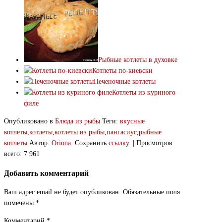
Рыбные котлеты в духовке
Котлеты по-киевски
Печеночные котлеты
Котлеты из куриного
филе
Опубликовано в
Блюда из рыбы
Теги:
вкусные
котлеты
,
котлеты
,
котлеты из рыбы
,
пангасиус
,
рыбные
котлеты
Автор:
Oriona
. Сохранить
ссылку
. | Просмотров
всего: 7 961
Добавить комментарий
Ваш адрес email не будет опубликован.
Обязательные поля
помечены
*
Комментарий
*