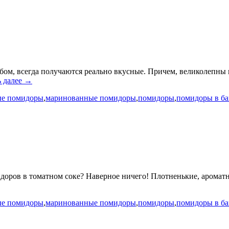
м, всегда получаются реально вкусные. Причем, великолепны не
ь далее →
ые помидоры
,
маринованные помидоры
,
помидоры
,
помидоры в ба
идоров в томатном соке? Наверное ничего! Плотненькие, ароматн
ые помидоры
,
маринованные помидоры
,
помидоры
,
помидоры в ба