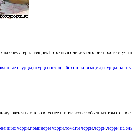
зиму без стерилизации. Готовятся они достаточно просто и учиты
ованные огурцы
,
огурцы
,
огурцы без стерилизации
,
огурцы на зим
олучаются намного вкуснее и интереснее обычных томатов в со
ованные черри
,
помидоры черри
,
томаты черри
,
черри
,
черри на зи