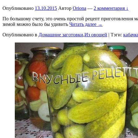
Опубликовано
13.10.2015
Автор
Oriona
—
2 комментария ↓
По большому счету, это очень простой рецепт приготовления м
зимой можно было бы удивить
Читать далее →
Опубликовано в
Домашние заготовки
,
Из овощей
|
Тэги:
кабачк