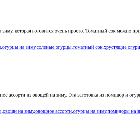
а зиму, которая готовится очень просто. Томатный сок можно пр
ы
,
огурцы на зиму
,
соленые огурцы
,
томатный сок
,
хрустящие огур
е ассорти из овощей на зиму. Эта заготовка из помидор и огурц
и
,
овощи на зиму
,
овощное ассорти
,
огурцы на зиму
,
помидоры на з