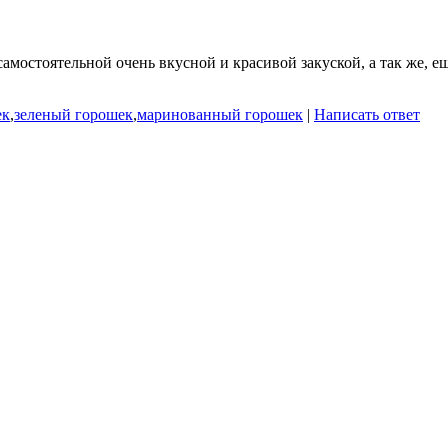
остоятельной очень вкусной и красивой закуской, а так же, ещ
ек
,
зеленый горошек
,
маринованный горошек
|
Написать ответ