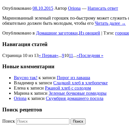
Опубликовано
08.10.2015
Автор
Oriona
—
Написать ответ
Маринованный зеленый горошек по-быстрому может служить сам
обязательно должен быть молодым, чтобы его
Читать далее →
Опубликовано в
Домашние заготовки
,
Из овощей
|
Тэги:
горош
Навигация статей
Страница 10 из 13
« Первая
«
...
9
10
11
...
»
Последняя »
Новые комментарии
Вкусно так!
к записи
Пирог из лаваша
Владимир
к записи
Сладкий хлеб в хлебопечке
Елена
к записи
Ржаной хлеб с солодом
Марина
к записи
Зеленые бочковые помидоры
Oriona
к записи
Скумбрия домашнего посола
Поиск рецептов
Поиск