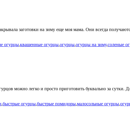
крывала заготовки на зиму еще моя мама. Они всегда получаютс
ые огурцы
,
квашенные огурцы
,
огурцы
,
огурцы на зиму
,
соленые о
огурцов можно легко и просто приготовить буквально за сутки
и
,
быстрые огурцы
,
быстрые помидоры
,
малосольные огурцы
,
огур