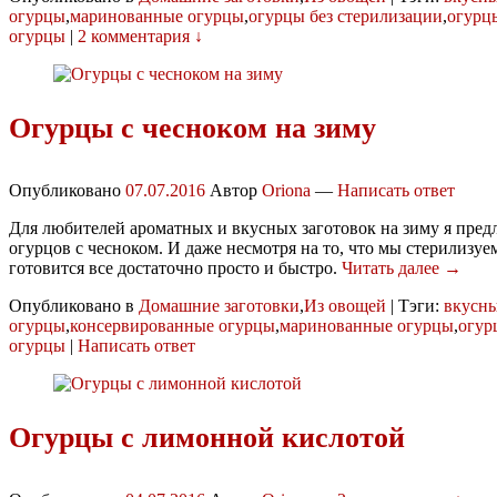
огурцы
,
маринованные огурцы
,
огурцы без стерилизации
,
огурц
огурцы
|
2 комментария ↓
Огурцы с чесноком на зиму
Опубликовано
07.07.2016
Автор
Oriona
—
Написать ответ
Для любителей ароматных и вкусных заготовок на зиму я пред
огурцов с чесноком. И даже несмотря на то, что мы стерилизу
готовится все достаточно просто и быстро.
Читать далее →
Опубликовано в
Домашние заготовки
,
Из овощей
|
Тэги:
вкусн
огурцы
,
консервированные огурцы
,
маринованные огурцы
,
огур
огурцы
|
Написать ответ
Огурцы с лимонной кислотой