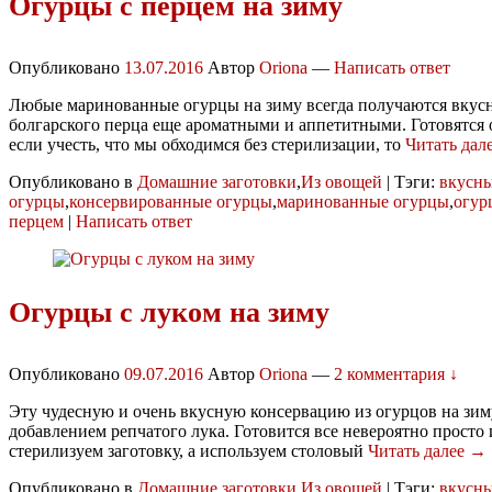
Огурцы с перцем на зиму
Опубликовано
13.07.2016
Автор
Oriona
—
Написать ответ
Любые маринованные огурцы на зиму всегда получаются вкусн
болгарского перца еще ароматными и аппетитными. Готовятся 
если учесть, что мы обходимся без стерилизации, то
Читать дал
Опубликовано в
Домашние заготовки
,
Из овощей
|
Тэги:
вкусн
огурцы
,
консервированные огурцы
,
маринованные огурцы
,
огур
перцем
|
Написать ответ
Огурцы с луком на зиму
Опубликовано
09.07.2016
Автор
Oriona
—
2 комментария ↓
Эту чудесную и очень вкусную консервацию из огурцов на зиму
добавлением репчатого лука. Готовится все невероятно просто 
стерилизуем заготовку, а используем столовый
Читать далее →
Опубликовано в
Домашние заготовки
,
Из овощей
|
Тэги:
вкусн