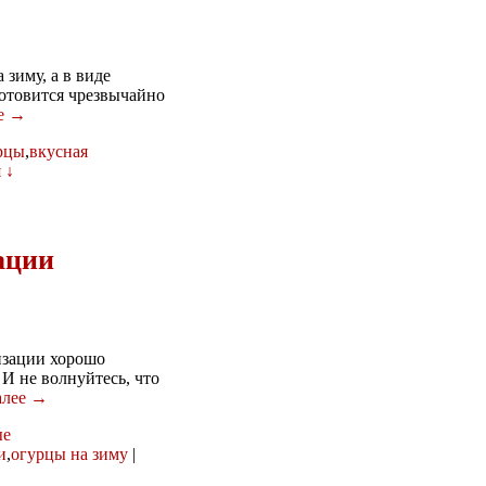
зиму, а в виде
готовится чрезвычайно
ее →
рцы
,
вкусная
 ↓
ации
изации хорошо
 И не волнуйтесь, что
алее →
ые
и
,
огурцы на зиму
|