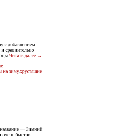
у с добавлением
й и сравнительно
урцы
Читать далее →
ые
ы на зиму
,
хрустящие
е название — Зимний
и очень быстро