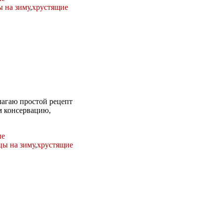
ы на зиму
,
хрустящие
лагаю простой рецепт
ем консервацию,
ые
цы на зиму
,
хрустящие