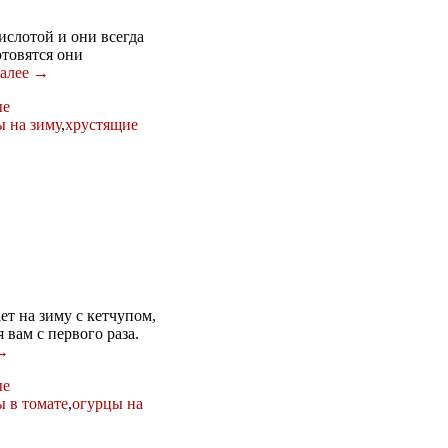
слотой и они всегда
товятся они
далее →
ые
ы на зиму
,
хрустящие
т на зиму с кетчупом,
вам с первого раза.
 →
ые
ы в томате
,
огурцы на