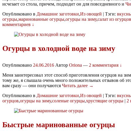
исчезает со стола, причем, подходит он для повседневного и
Чи
Опубликовано в
Домашние заготовки
,
Из овощей
|
Тэги:
вкусн
огурцы
,
маринованные огурцы
,
огурцы на зиму
,
салат из огурцо
комментариев ↓
Огурцы в холодной воде на зиму
Опубликовано
24.06.2016
Автор
Oriona
—
2 комментария ↓
Меня заинтересовал этот способ приготовления огурцов на зиму
тому же, я слышала очень много положительных отзывов об эт
вам сразу — они получаются
Читать далее →
Опубликовано в
Домашние заготовки
,
Из овощей
|
Тэги:
вкусн
огурцов
,
огурцы на зиму
,
соленые огурцы
,
хрустящие огурцы
|
2
Быстрые маринованные огурцы