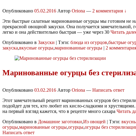
Опубликовано
05.02.2016
Автор
Oriona
—
2 комментария ↓
Эти быстрые салатные маринованные огурцы мы готовим не на 
прекрасной овощной закуски. Она получается замечательной, 
легко и она действительно быстрая — уже через 30
Читать дал
Опубликовано в
Закуски
|
Тэги:
блюда из огурцов
,
быстрые огу
закуска
,
вкусные огурцы
,
маринованные огурцы
|
2 комментария
Маринованные огурцы без стерилиз
Опубликовано
03.02.2016
Автор
Oriona
—
Написать ответ
Этот замечательный рецепт маринованных огурцов без стерил
подойдет для тех, кто любит их кисло-сладкими и хрустящими.
на первый взгляд кажется, что в рецепте много сахара
Читать д
Опубликовано в
Домашние заготовки
,
Из овощей
|
Тэги:
вкусн
огурцы
,
маринованные огурцы
,
огурцы
,
огурцы без стерилизаци
Написать ответ