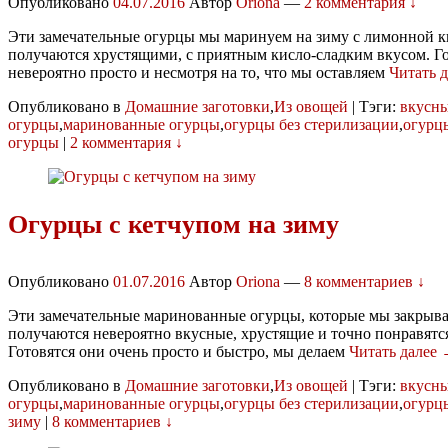
Опубликовано
04.07.2016
Автор
Oriona
—
2 комментария ↓
Эти замечательные огурцы мы маринуем на зиму с лимонной ки
получаются хрустящими, с приятным кисло-сладким вкусом. Го
невероятно просто и несмотря на то, что мы оставляем
Читать 
Опубликовано в
Домашние заготовки
,
Из овощей
|
Тэги:
вкусн
огурцы
,
маринованные огурцы
,
огурцы без стерилизации
,
огурц
огурцы
|
2 комментария ↓
Огурцы с кетчупом на зиму
Опубликовано
01.07.2016
Автор
Oriona
—
8 комментариев ↓
Эти замечательные маринованные огурцы, которые мы закрывае
получаются невероятно вкусные, хрустящие и точно понравятся 
Готовятся они очень просто и быстро, мы делаем
Читать далее
Опубликовано в
Домашние заготовки
,
Из овощей
|
Тэги:
вкусн
огурцы
,
маринованные огурцы
,
огурцы без стерилизации
,
огурц
зиму
|
8 комментариев ↓