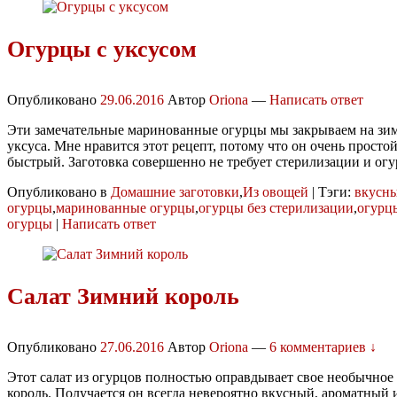
Огурцы с уксусом
Опубликовано
29.06.2016
Автор
Oriona
—
Написать ответ
Эти замечательные маринованные огурцы мы закрываем на зим
уксуса. Мне нравится этот рецепт, потому что он очень просто
быстрый. Заготовка совершенно не требует стерилизации и ог
Опубликовано в
Домашние заготовки
,
Из овощей
|
Тэги:
вкусн
огурцы
,
маринованные огурцы
,
огурцы без стерилизации
,
огурц
огурцы
|
Написать ответ
Салат Зимний король
Опубликовано
27.06.2016
Автор
Oriona
—
6 комментариев ↓
Этот салат из огурцов полностью оправдывает свое необычно
король. Получается он всегда невероятно вкусный, ароматный 