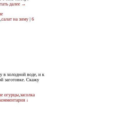
тать далее →
ые
в
,
салат на зиму
|
6
 в холодной воде, и к
ой заготовке. Скажу
ые огурцы
,
засолка
 комментария ↓