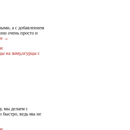
ыми, а с добавлением
они очень просто и
ее →
ые
цы на зиму
,
огурцы с
, мы делаем с
и быстро, ведь мы не
ые