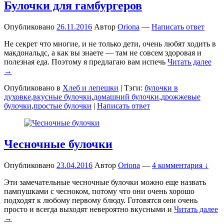
Булочки для гамбургеров
Опубликовано
26.11.2016
Автор
Oriona
—
Написать ответ
Не секрет что многие, и не только дети, очень любят ходить в
макдональдс, а как вы знаете — там не совсем здоровая и
полезная еда. Поэтому я предлагаю вам испечь
Читать далее
→
Опубликовано в
Хлеб и лепешки
|
Тэги:
булочки в
духовке
,
вкусные булочки
,
домашний булочки
,
дрожжевые
булочки
,
простые булочки
|
Написать ответ
Чесночные булочки
Опубликовано
23.04.2016
Автор
Oriona
—
4 комментария ↓
Эти замечательные чесночные булочки можно еще назвать
пампушками с чесноком, потому что они очень хорошо
подходят к любому первому блюду. Готовятся они очень
просто и всегда выходят невероятно вкусными и
Читать далее
→