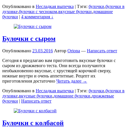
Опубликовано в
Несладкая выпечка
|
Тэги:
булочки
,
булочки в
духовке
,
булочки с чесноком
,
вкусные булочки
,
домашние
булочки
|
4 комментария ↓
Булочки с сыром
Опубликовано
23.03.2016
Автор
Oriona
—
Написать ответ
Сегодня я предлагаю вам приготовить вкусные булочки с
сыром из дрожжевого теста. Они всегда получаются
необыкновенно вкусные, с хрустящей корочкой сверху,
нежные внутри и очень аппетитные. Рецепт их
приготовления достаточно
Читать далее →
Опубликовано в
Несладкая выпечка
|
Тэги:
булочки
,
булочки в
духовке
,
вкусные булочки
,
домашние булочки
,
дрожжевые
булочки
|
Написать ответ
Булочки с колбасой