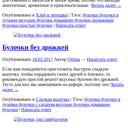
для семейного чаепития в любое время, потому что выходят
аппетитные, ароматные и привлекательные.
Читать далее →
Опубликовано в
Хлеб и лепешки
|
Тэги:
булочки
,
булочки в
духовке
,
вкусные булочки
,
домашние булочки
,
дрожжевые
булочки
,
простые булочки
|
Написать ответ
Булочки без дрожжей
Опубликовано
18.02.2017
Автор
Oriona
—
Написать ответ
Если вам понадобится приготовить быструю сладкую
выпечку, чтобы порадовать своих друзей и близких, то
рекомендую простой рецепт вкусных булочек без дрожжей.
Тесто для них мы замешиваем на кефире, поэтому оно
Читать
далее →
Опубликовано в
Сладкая выпечка
|
Тэги:
булочки
,
булочки в
духовке
,
булочки с сахаром
,
вкусные булочки
,
домашние
булочки
|
Написать ответ