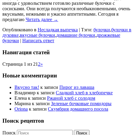
иногда с удовольствием готовлю различные булочки с
сосисками. Они всегда получаются необыкновенными, очень
вкусными, нежными и ужасно аппетитными. Сегодня я
предлагаю
Читать далее →
Опубликовано в
Несладкая выпечка
|
Тэги:
булочки
,
булочки в
духовке
,
вкусные булочки
,
домашние булочки
,
дрожжевые
булочки
|
Написать ответ
Навигация статей
Страница 1 из 2
1
2
»
Новые комментарии
Вкусно так!
к записи
Пирог из лаваша
Владимир
к записи
Сладкий хлеб в хлебопечке
Елена
к записи
Ржаной хлеб с солодом
Марина
к записи
Зеленые бочковые помидоры
Oriona
к записи
Скумбрия домашнего посола
Поиск рецептов
Поиск