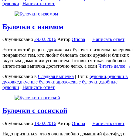
булочки
|
Написать ответ
Булочки с изюмом
Опубликовано
29.02.2016
Автор
Oriona
—
Написать ответ
Этот простой рецепт дрожжевых булочек с изюмом наверняка
понравится тем, кто любит баловать своих друзей и близких
вкусным домашним угощением. Готовится такая сдобная и
аппетитная выпечка достаточно легко, а если
Читать далее →
Опубликовано в
Сладкая выпечка
|
Тэги:
булочки
,
булочки в
духовке
,
вкусные булочки
,
дрожжевые булочки
,
сдобные
булочки
|
Написать ответ
Булочки с сосиской
Опубликовано
19.02.2016
Автор
Oriona
—
Написать ответ
Надо признаться, что я очень люблю домашний фаст-фуд и