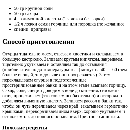
50 гр крупной соли
50 гр сахара
4 гр лимонной кислоты (1 ч ложка без горки)
1/2 ч ложки семян горчицы или порошка (по желанию)
специи, приправы
Способ приготовления
Огурцы тщательно моем, отрезаем хвостики и складываем в
большую кастрюлю. Заливаем крутым кипятком, закрываем,
тщательно укутываем и оставляем так до остывания
(приблизительно до температуры тела) минут на 40 — 60 (чем
больше овощей, тем дольше они прогреваются). Затем
перекладываем огурцы в подготовленные
простерилизованные банки и на этом этапе всыпаем горчицу.
Сахар, соль, специи доводим в воде до кипения, снимаем с
огня, процеживаем (это совсем необязательно) и осторожно
добавляем лимонную кислоту. Заливаем рассол в банки так,
чтобы он чуть переливался через край, закатываем герметично
крышками, переворачиваем дном вверх, хорошо укутываем и
оставляем так до полного остывания. Приятного аппетита.
Похожие рецепты