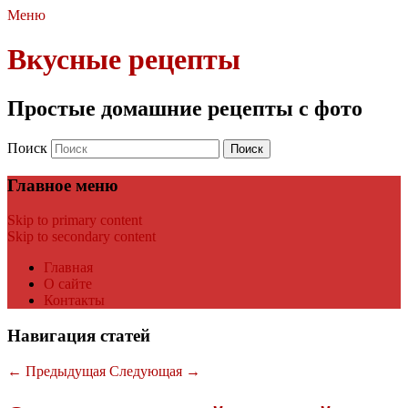
Меню
Вкусные рецепты
Простые домашние рецепты с фото
Поиск
Главное меню
Skip to primary content
Skip to secondary content
Главная
О сайте
Контакты
Навигация статей
←
Предыдущая
Следующая
→