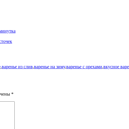
минутка
сточек
е
,
варенье из слив
,
варенье на зиму
,
варенье с орехами
,
вкусное вар
ечены
*