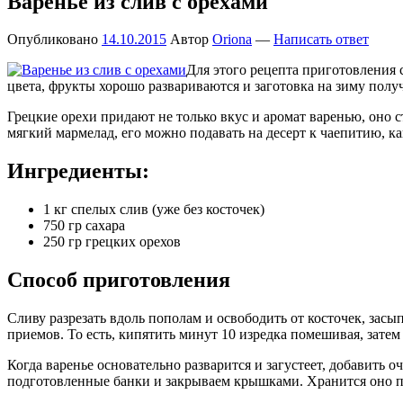
Варенье из слив с орехами
Опубликовано
14.10.2015
Автор
Oriona
—
Написать ответ
Для этого рецепта приготовления 
цвета, фрукты хорошо развариваются и заготовка на зиму получ
Грецкие орехи придают не только вкус и аромат варенью, оно 
мягкий мармелад, его можно подавать на десерт к чаепитию, ка
Ингредиенты:
1 кг спелых слив (уже без косточек)
750 гр сахара
250 гр грецких орехов
Способ приготовления
Сливу разрезать вдоль пополам и освободить от косточек, засып
приемов. То есть, кипятить минут 10 изредка помешивая, затем
Когда варенье основательно разварится и загустеет, добавить 
подготовленные банки и закрываем крышками. Хранится оно пр