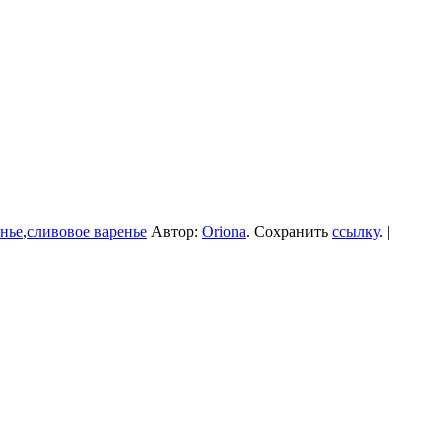
енье
,
сливовое варенье
Автор:
Oriona
. Сохранить
ссылку
. |