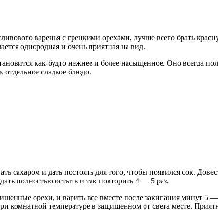
сливового варенья с грецкими орехами, лучше всего брать красну
ается однородная и очень приятная на вид.
становится как-будто нежнее и более насыщенное. Оно всегда п
к отдельное сладкое блюдо.
ать сахаром и дать постоять для того, чтобы появился сок. Дове
 дать полностью остыть и так повторить 4 — 5 раз.
очищенные орехи, и варить все вместе после закипания минут 5 —
и комнатной температуре в защищенном от света месте. Приятн