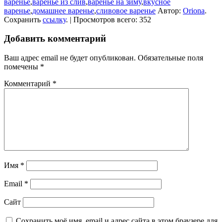
варенье
,
варенье из слив
,
варенье на зиму
,
вкусное
варенье
,
домашнее варенье
,
сливовое варенье
Автор:
Oriona
.
Сохранить
ссылку
. | Просмотров всего: 352
Добавить комментарий
Ваш адрес email не будет опубликован.
Обязательные поля
помечены
*
Комментарий
*
Имя
*
Email
*
Сайт
Сохранить моё имя, email и адрес сайта в этом браузере для