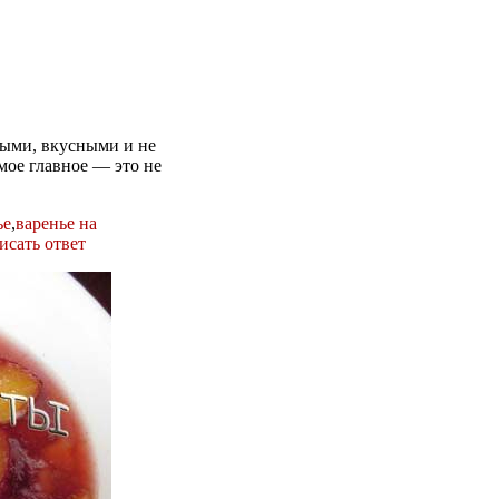
ными, вкусными и не
амое главное — это не
ье
,
варенье на
исать ответ