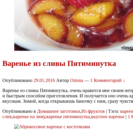
Варенье из сливы Пятиминутка
Опубликовано
29.01.2016
Автор
Oriona
—
1 Комментарий ↓
Варенье из сливы Пятиминутка, очень нравится мне своим не
и быстрым способом приготовления. И получается оно очень 
вкусным. Зимой, когда открываешь баночку с ним, сразу чувс
Опубликовано в
Домашние заготовки
,
Из фруктов
|
Тэги:
варен
слив
,
варенье на зиму
,
варенье пятиминутка
,
вкусное варенье
|
1 