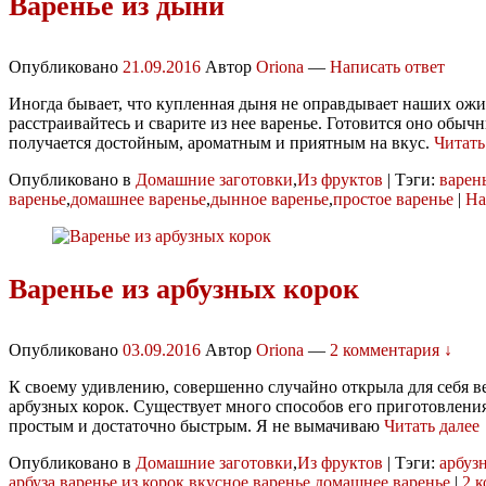
Варенье из дыни
Опубликовано
21.09.2016
Автор
Oriona
—
Написать ответ
Иногда бывает, что купленная дыня не оправдывает наших ож
расстраивайтесь и сварите из нее варенье. Готовится оно обыч
получается достойным, ароматным и приятным на вкус.
Читать
Опубликовано в
Домашние заготовки
,
Из фруктов
|
Тэги:
варен
варенье
,
домашнее варенье
,
дынное варенье
,
простое варенье
|
На
Варенье из арбузных корок
Опубликовано
03.09.2016
Автор
Oriona
—
2 комментария ↓
К своему удивлению, совершенно случайно открыла для себя в
арбузных корок. Существует много способов его приготовления
простым и достаточно быстрым. Я не вымачиваю
Читать далее
Опубликовано в
Домашние заготовки
,
Из фруктов
|
Тэги:
арбуз
арбуза
,
варенье из корок
,
вкусное варенье
,
домашнее варенье
|
2 