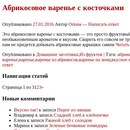
Абрикосовое варенье с косточками
Опубликовано
27.01.2016
Автор
Oriona
—
Написать ответ
Это абрикосовое варенье с косточками — это просто фруктовый
необыкновенным ароматом и вкусом. Сварить его совсем не тру
нам не придется добывать абрикосовые ядрышки самим
Читать
Опубликовано в
Домашние заготовки
,
Из фруктов
|
Тэги:
абрик
варенье
,
варенье
,
варенье из абрикосов
,
варенье на зиму
,
вкусное 
ответ
Навигация статей
Страница 1 из 3
1
2
3
»
Новые комментарии
Вкусно так!
к записи
Пирог из лаваша
Владимир
к записи
Сладкий хлеб в хлебопечке
Елена
к записи
Ржаной хлеб с солодом
Марина
к записи
Зеленые бочковые помидоры