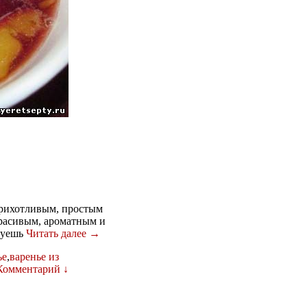
прихотливым, простым
красивым, ароматным и
твуешь
Читать далее →
ье
,
варенье из
Комментарий ↓