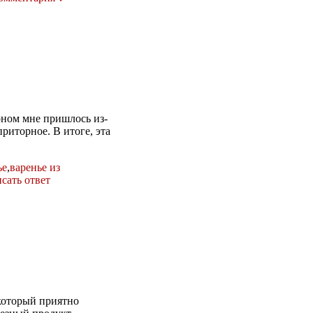
оном мне пришлось из-
риторное. В итоге, эта
ье
,
варенье из
сать ответ
который приятно