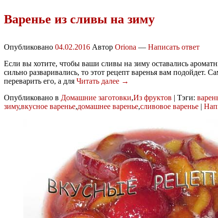
Варенье из сливы на зиму
Опубликовано
04.02.2016
Автор
Oriona
—
Написать ответ
Если вы хотите, чтобы ваши сливы на зиму оставались аромат
сильно разваривались, то этот рецепт варенья вам подойдет. С
переварить его, а для
Читать далее →
Опубликовано в
Домашние заготовки
,
Из фруктов
|
Тэги:
варен
зиму
,
вкусное варенье
,
домашнее варенье
,
сливовое варенье
|
Нап