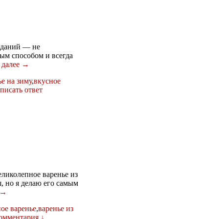
иданий — не
ным способом и всегда
 далее →
ье на зиму
,
вкусное
писать ответ
еликолепное варенье из
, но я делаю его самым
 →
ное варенье
,
варенье из
комментария ↓