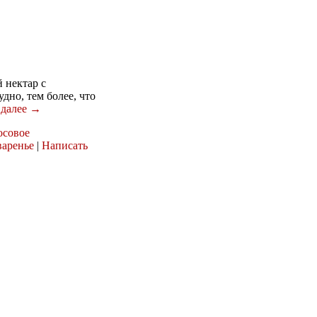
 нектар с
дно, тем более, что
 далее →
осовое
варенье
|
Написать