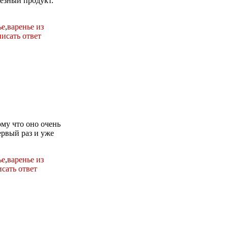
лезный продукт.
ье
,
варенье из
исать ответ
му что оно очень
ервый раз и уже
ье
,
варенье из
сать ответ