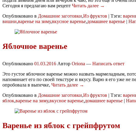
подать зимним днем или вечером к чаю, но это еще и очень по
Сегодня я предлагаю вам рецепт
Читать далее →
Опубликовано в
Домашние заготовки
,
Из фруктов
|
Тэги:
варен
вишни
,
варенье на зиму
,
вкусное варенье
,
домашнее варенье
|
Нап
Яблочное варенье
Опубликовано
01.03.2016
Автор
Oriona
—
Написать ответ
Это густое яблочное варенье можно назвать мармеладным, пото
напоминает его по своей текстуре и вкусу. Варю я его уже не п
опробовала в выпечке,
Читать далее →
Опубликовано в
Домашние заготовки
,
Из фруктов
|
Тэги:
варен
яблок
,
варенье на зиму
,
вкусное варенье
,
домашнее варенье
|
Напи
Варенье из яблок с грейпфрутом