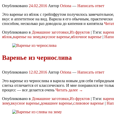
Опубликовано
24.02.2016
Автор
Oriona
—
Написать ответ
Это варенье из яблок с грейпфрутом получилось замечательное,
вкус и аппетитное на вид. Варила я его обычным, практически
способом, несколько раз доводила до кипения и кипятила
Читат
Опубликовано в
Домашние заготовки
,
Из фруктов
|
Тэги:
варен
яблок
,
варенье на зиму
,
вкусное варенье
,
яблочное варенье
|
Напис
Варенье из чернослива
Опубликовано
12.02.2016
Автор
Oriona
—
Написать ответ
Это варенье из чернослива я варила новым для себя гибридны
слегка отличается от классического. И мне понравился не только
процесс — все делается очень
Читать далее →
Опубликовано в
Домашние заготовки
,
Из фруктов
|
Тэги:
варен
зиму
,
вкусное варенье
,
домашнее варенье
,
сливовое варенье
|
Нап