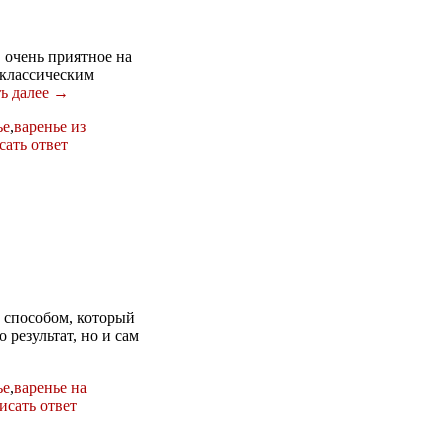
 очень приятное на
 классическим
ь далее →
ье
,
варенье из
ать ответ
м способом, который
 результат, но и сам
ье
,
варенье на
исать ответ