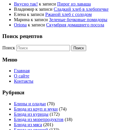
Вкусно так!
к записи
Пирог из лаваша
Владимир
к записи
Сладкий хлеб в хлебопечке
Елена
к записи
Ржаной хлеб с солодом
Марина
к записи
Зеленые бочковые помидоры
Oriona
к записи
Скумбрия домашнего посола
Поиск рецептов
Поиск
Меню
Главная
О сайте
Контакты
Рубрики
Блины и оладьи
(70)
Блюда из круп и муки
(74)
Блюда из курицы
(172)
Блюда из морепродуктов
(18)
Блюда из мяса
(201)
Блюда из овощей
(133)