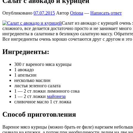
Салат с авокадо и курицей
Опубликовано
07.07.2015
Автор
Oriona
—
Написать ответ
Салат из авокадо с курицей очень
сложного, все делается достаточно просто и не занимает мног
ингредиенты в салатнике в безликую салатную массу. Обратите
Все ингредиенты очень хорошо сочетаются друг с другом и это
Ингредиенты:
300 г вареного мяса курицы
1 авокадо
1 апельсин
несколько маслин
листья зеленого салата
1 — 2 ст ложки лимонного сока
1 — 2 ст ложки
майонеза
сливочное масло 1 ст ложка
Способ приготовления
Вареное мясо курицы (можно брать ее филе) нарезаем небольш
сначала на кружки, а потом при необходимости делим на две ча