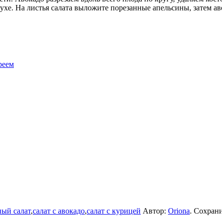
хе. На листья салата выложите порезанные апельсины, затем ав
реем
ый салат
,
салат с авокадо
,
салат с курицей
Автор:
Oriona
. Сохран