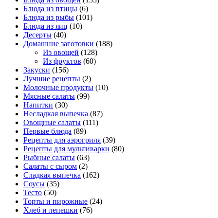
Блюда из птицы
(6)
Блюда из рыбы
(101)
Блюда из яиц
(10)
Десерты
(40)
Домашние заготовки
(188)
Из овощей
(128)
Из фруктов
(60)
Закуски
(156)
Лучшие рецепты
(2)
Молочные продукты
(10)
Мясные салаты
(99)
Напитки
(30)
Несладкая выпечка
(87)
Овощные салаты
(111)
Первые блюда
(89)
Рецепты для аэрогриля
(39)
Рецепты для мультиварки
(80)
Рыбные салаты
(63)
Салаты с сыром
(2)
Сладкая выпечка
(162)
Соусы
(35)
Тесто
(50)
Торты и пирожные
(24)
Хлеб и лепешки
(76)