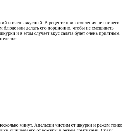
ркий и очень вкусный. В рецепте приготовления нет ничего
ом блюде или делать его порционно, чтобы не смешивать
шкурки и в этом случает вкус салата будет очень приятным.
ательное.
несколько минут. Апельсин чистим от шкурки и режем тонко
точку, очищаем его от кожуры и режем ломтиками. Сразу