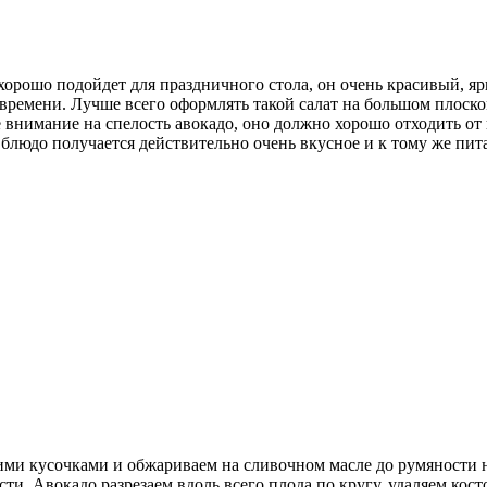
 хорошо подойдет для праздничного стола, он очень красивый, я
о времени. Лучше всего оформлять такой салат на большом плоск
 внимание на спелость авокадо, оно должно хорошо отходить от 
 блюдо получается действительно очень вкусное и к тому же пит
ими кусочками и обжариваем на сливочном масле до румяности 
сти. Авокадо разрезаем вдоль всего плода по кругу, удаляем кос