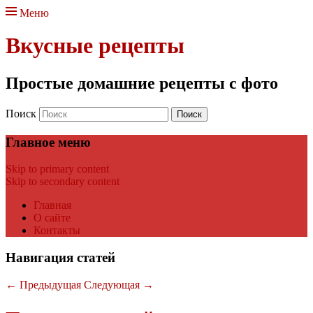
Меню
Вкусные рецепты
Простые домашние рецепты с фото
Поиск
Главное меню
Skip to primary content
Skip to secondary content
Главная
О сайте
Контакты
Навигация статей
←
Предыдущая
Следующая
→