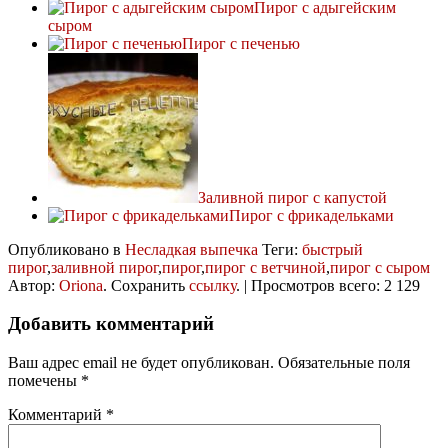
Пирог с адыгейским
сыром
Пирог с печенью
Заливной пирог с капустой
Пирог с фрикадельками
Опубликовано в
Несладкая выпечка
Теги:
быстрый
пирог
,
заливной пирог
,
пирог
,
пирог с ветчиной
,
пирог с сыром
Автор:
Oriona
. Сохранить
ссылку
. | Просмотров всего: 2 129
Добавить комментарий
Ваш адрес email не будет опубликован.
Обязательные поля
помечены
*
Комментарий
*