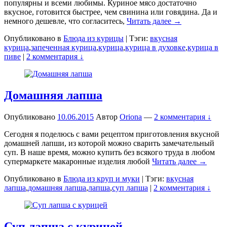
популярны и всеми любимы. Куриное мясо достаточно
вкусное, готовится быстрее, чем свинина или говядина. Да и
немного дешевле, что согласитесь,
Читать далее →
Опубликовано в
Блюда из курицы
|
Тэги:
вкусная
курица
,
запеченная курица
,
курица
,
курица в духовке
,
курица в
пиве
|
2 комментария ↓
Домашняя лапша
Опубликовано
10.06.2015
Автор
Oriona
—
2 комментария ↓
Сегодня я поделюсь с вами рецептом приготовления вкусной
домашней лапши, из которой можно сварить замечательный
суп. В наше время, можно купить без всякого труда в любом
супермаркете макаронные изделия любой
Читать далее →
Опубликовано в
Блюда из круп и муки
|
Тэги:
вкусная
лапша
,
домашняя лапша
,
лапша
,
суп лапша
|
2 комментария ↓
Суп лапша с курицей