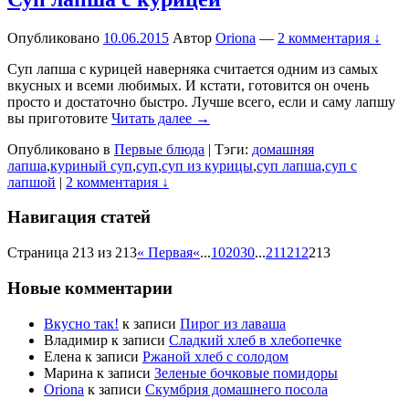
Опубликовано
10.06.2015
Автор
Oriona
—
2 комментария ↓
Суп лапша с курицей наверняка считается одним из самых
вкусных и всеми любимых. И кстати, готовится он очень
просто и достаточно быстро. Лучше всего, если и саму лапшу
вы приготовите
Читать далее →
Опубликовано в
Первые блюда
|
Тэги:
домашняя
лапша
,
куриный суп
,
суп
,
суп из курицы
,
суп лапша
,
суп с
лапшой
|
2 комментария ↓
Навигация статей
Страница 213 из 213
« Первая
«
...
10
20
30
...
211
212
213
Новые комментарии
Вкусно так!
к записи
Пирог из лаваша
Владимир
к записи
Сладкий хлеб в хлебопечке
Елена
к записи
Ржаной хлеб с солодом
Марина
к записи
Зеленые бочковые помидоры
Oriona
к записи
Скумбрия домашнего посола