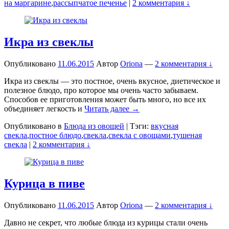
на маргарине
,
рассыпчатое печенье
|
2 комментария ↓
Икра из свеклы
Опубликовано
11.06.2015
Автор
Oriona
—
2 комментария ↓
Икра из свеклы — это постное, очень вкусное, диетическое и
полезное блюдо, про которое мы очень часто забываем.
Способов ее приготовления может быть много, но все их
объединяет легкость и
Читать далее →
Опубликовано в
Блюда из овощей
|
Тэги:
вкусная
свекла
,
постное блюдо
,
свекла
,
свекла с овощами
,
тушеная
свекла
|
2 комментария ↓
Курица в пиве
Опубликовано
11.06.2015
Автор
Oriona
—
2 комментария ↓
Давно не секрет, что любые блюда из курицы стали очень