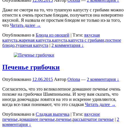
Опубликовано
12.06.2015
Автор
Oriona
—
2 комментария ↓
Даже не смотря на то, что тушеную капусту с грибами можно
отнести к очень простым блюдам, получается она невероятно
вкусной. Я назвала ее простым блюдом не только из-за того,
что
Читать далее →
Опубликовано в
Блюда из овощей
|
Тэги:
вкусная
капуста
,
жареная капуста
,
капуста
,
капуста с грибами
,
постное
блюдо
,
тушеная капуста
|
2 комментария ↓
Печенье грибочки
Опубликовано
12.06.2015
Автор
Oriona
—
2 комментария ↓
Согласитесь, что это великолепное домашнее печенье очень
похоже на грибочки Шампиньоны. И хочу вам сказать, что
иногда домочадцы ловятся на это и искренне удивляются,
когда все-таки понимают, что это сладкая
Читать далее →
Опубликовано в
Сладкая выпечка
|
Тэги:
вкусное
печенье
,
домашнее печенье
,
печенье
,
рассыпчатое печенье
|
2
комментария ↓