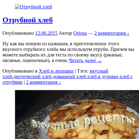
Отрубной хлеб
Опубликовано
12.06.2015
Автор
Oriona
—
2 комментария ↓
Ну как вы поняли из названия, в приготовлении этого
вкусного отрубного хлеба мы используем отруби. Причем вы
можете выбирать их для теста по своему вкусу (ржаные,
овсяные, пшеничные), я очень
Читать далее →
Опубликовано в
Хлеб и лепешки
|
Тэги:
вкусный
хлеб
,
диетический хлеб
,
домашний хлеб
,
хлеб в духовке
,
хлеб с
отрубями
|
2 комментария ↓