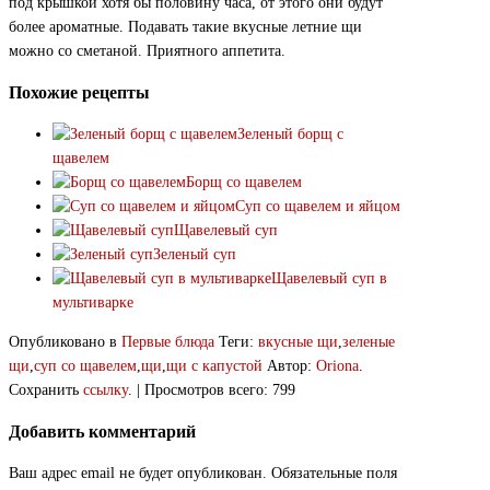
под крышкой хотя бы половину часа, от этого они будут
более ароматные. Подавать такие вкусные летние щи
можно со сметаной. Приятного аппетита.
Похожие рецепты
Зеленый борщ с
щавелем
Борщ со щавелем
Суп со щавелем и яйцом
Щавелевый суп
Зеленый суп
Щавелевый суп в
мультиварке
Опубликовано в
Первые блюда
Теги:
вкусные щи
,
зеленые
щи
,
суп со щавелем
,
щи
,
щи с капустой
Автор:
Oriona
.
Сохранить
ссылку
. | Просмотров всего: 799
Добавить комментарий
Ваш адрес email не будет опубликован.
Обязательные поля