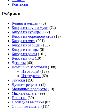
Контакты
Рубрики
Блины и оладьи
(70)
Блюда из круп и муки
(74)
Блюда из курицы
(172)
Блюда из морепродуктов
(18)
Блюда из мяса
(201)
Блюда из овощей
(133)
Блюда из птицы
(6)
Блюда из рыбы
(101)
Блюда из яиц
(10)
Десерты
(40)
Домашние заготовки
(188)
Из овощей
(128)
Из фруктов
(60)
Закуски
(156)
Лучшие рецепты
(2)
Молочные продукты
(10)
Мясные салаты
(99)
Напитки
(30)
Несладкая выпечка
(87)
Овощные салаты
(111)