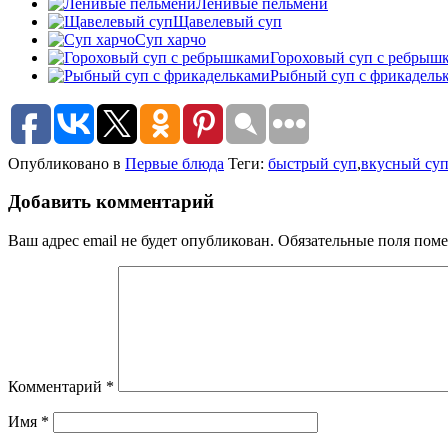
Ленивые пельмени
Щавелевый суп
Суп харчо
Гороховый суп с ребрыш
Рыбный суп с фрикадель
Опубликовано в
Первые блюда
Теги:
быстрый суп
,
вкусный су
Добавить комментарий
Ваш адрес email не будет опубликован.
Обязательные поля пом
Комментарий
*
Имя
*