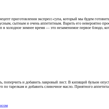
ецепт приготовления экспресс-супа, который мы будем готовить
кусным, сытным и очень аппетитным. Варить его невероятно про
п в холодное зимнее время — это незаменимое первое блюдо, кот
ить, поперчить и добавить лавровый лист. В кипящий бульон опус
уп по тарелкам и добавить сливочное масло. Приятного аппетита
рисом