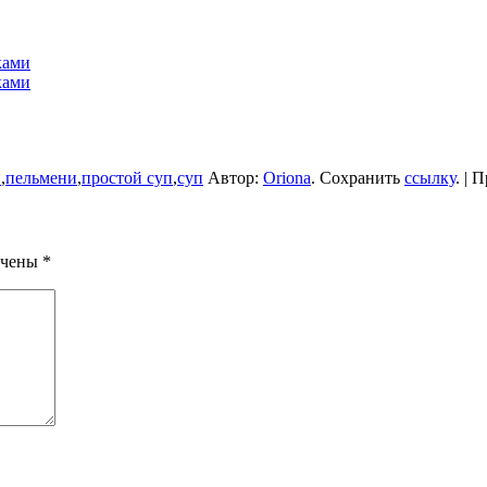
ками
ками
п
,
пельмени
,
простой суп
,
суп
Автор:
Oriona
. Сохранить
ссылку
. | 
ечены
*