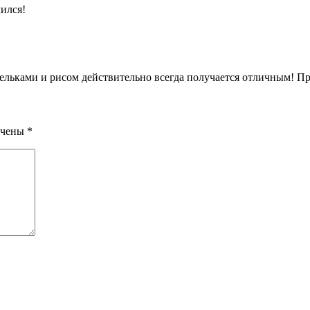
ился!
адельками и рисом действительно всегда получается отличным! П
ечены
*