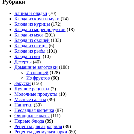
Рубрики
Блины и оладьи
(70)
Блюда из круп и муки
(74)
Блюда из курицы
(172)
Блюда из морепродуктов
(18)
Блюда из мяса
(201)
Блюда из овощей
(133)
Блюда из птицы
(6)
Блюда из рыбы
(101)
Блюда из яиц
(10)
Десерты
(40)
Домашние заготовки
(188)
Из овощей
(128)
Из фруктов
(60)
Закуски
(156)
Лучшие рецепты
(2)
Молочные продукты
(10)
Мясные салаты
(99)
Напитки
(30)
Несладкая выпечка
(87)
Овощные салаты
(111)
Первые блюда
(89)
Рецепты для аэрогриля
(39)
Рецепты для мультиварки
(80)