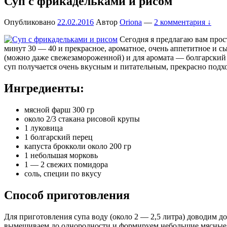
Суп с фрикадельками и рисом
Опубликовано
22.02.2016
Автор
Oriona
—
2 комментария ↓
Сегодня я предлагаю вам прост
минут 30 — 40 и прекрасное, ароматное, очень аппетитное и сы
(можно даже свежезамороженной) и для аромата — болгарский 
суп получается очень вкусным и питательным, прекрасно подхо
Ингредиенты:
мясной фарш 300 гр
около 2/3 стакана рисовой крупы
1 луковица
1 болгарский перец
капуста брокколи около 200 гр
1 небольшая морковь
1 — 2 свежих помидора
соль, специи по вкусу
Способ приготовления
Для приготовления супа воду (около 2 — 2,5 литра) доводим д
вымешиваем до однородности и формируем небольшие мясные ф