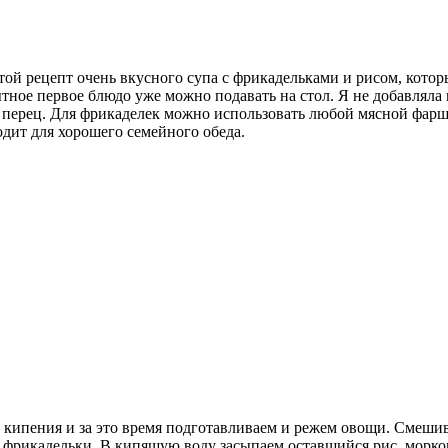
ой рецепт очень вкусного супа с фрикадельками и рисом, которы
тное первое блюдо уже можно подавать на стол. Я не добавляла 
перец. Для фрикаделек можно использовать любой мясной фарш,
дит для хорошего семейного обеда.
о кипения и за это время подготавливаем и режем овощи. Смешив
рикадельки. В кипящую воду засыпаем оставшийся рис, морковь,