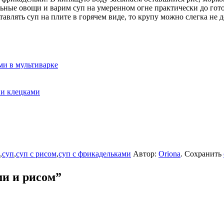
ные овощи и варим суп на умеренном огне практически до готовн
тавлять суп на плите в горячем виде, то крупу можно слегка не
ми в мультиварке
 и клецками
,
суп
,
суп с рисом
,
суп с фрикадельками
Автор:
Oriona
. Сохранить
ми и рисом
”