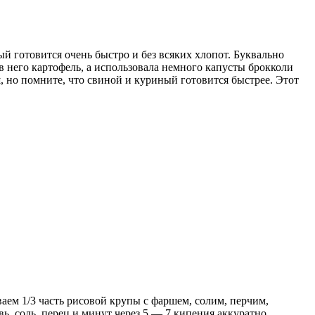
й готовится очень быстро и без всяких хлопот. Буквально
в него картофель, а использовала немного капусты брокколи
 но помните, что свиной и куриный готовится быстрее. Этот
аем 1/3 часть рисовой крупы с фаршем, солим, перчим,
 соль, перец и минут через 5 — 7 кипения аккуратно