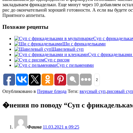
закладываем фрикадельки. Еще минут через 10 добавляем осталь
рис до окончательной хорошей готовности. А если вы будете ос
Приятного аппетита.
Похожие рецепты
Суп с фрикаделька
Щи с фрикадельками
Щавелевый суп
Суп с фрикадельками
Суп с рисом
Суп с пельменями
2
Опубликовано в
Первые блюда
Теги:
вкусный суп
,
рисовый суп
�нения по поводу “
Суп с фрикаделька
Фаина
11.03.2021 в 09:25