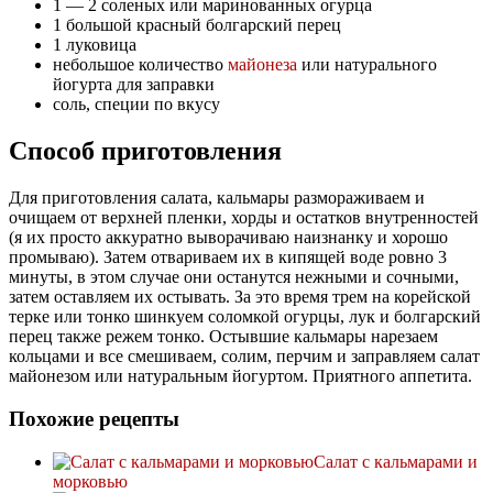
1 — 2 соленых или маринованных огурца
1 большой красный болгарский перец
1 луковица
небольшое количество
майонеза
или натурального
йогурта для заправки
соль, специи по вкусу
Способ приготовления
Для приготовления салата, кальмары размораживаем и
очищаем от верхней пленки, хорды и остатков внутренностей
(я их просто аккуратно выворачиваю наизнанку и хорошо
промываю). Затем отвариваем их в кипящей воде ровно 3
минуты, в этом случае они останутся нежными и сочными,
затем оставляем их остывать. За это время трем на корейской
терке или тонко шинкуем соломкой огурцы, лук и болгарский
перец также режем тонко. Остывшие кальмары нарезаем
кольцами и все смешиваем, солим, перчим и заправляем салат
майонезом или натуральным йогуртом. Приятного аппетита.
Похожие рецепты
Салат с кальмарами и
морковью