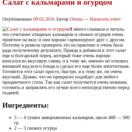
Салат с кальмарами и огурцом
Опубликовано
09.02.2016
Автор
Oriona
—
Написать ответ
Я много слышала и читала,
что сочетание отварных кальмаров и свежих огурцов очень
приятное на вкус и они хорошо гармонируют друг с другом.
Поэтому и решила проверить это на практике и очень была
рада полученному результату. Правда я добавила в этот салат
еще и болгарский перец, который тоже очень хорошо
вписался во вкусовую гамму, и к тому же, именно он освежил
внешний вид всего блюда и сделал его еще более аппетитным.
Готовится этот салат просто, быстро, и к тому же, он очень
вкусный. Думаю, что он прекрасно подойдет для любого
праздничного стола. Так как салат получается очень нежным,
готовить и заправлять его лучше всего непосредственно перед
подачей.
Ингредиенты:
3 — 4 тушки замороженных кальмаров, около 400 — 500
гр
2 — 3 свежих огурца