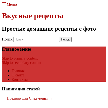
Меню
Вкусные рецепты
Простые домашние рецепты с фото
Поиск
Главное меню
Skip to primary content
Skip to secondary content
Главная
О сайте
Контакты
Навигация статей
←
Предыдущая
Следующая
→