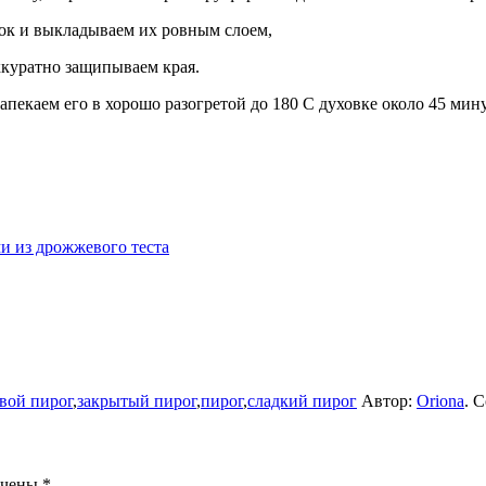
ок и выкладываем их ровным слоем,
ккуратно защипываем края.
пекаем его в хорошо разогретой до 180 С духовке около 45 мин
и из дрожжевого теста
вой пирог
,
закрытый пирог
,
пирог
,
сладкий пирог
Автор:
Oriona
. 
ечены
*