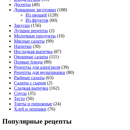
Десерты
(40)
Домашние заготовки
(188)
Из овощей
(128)
Из фруктов
(60)
Закуски
(156)
Лучшие рецепты
(2)
Молочные продукты
(10)
Мясные салаты
(99)
Напитки
(30)
Несладкая выпечка
(87)
Овощные салаты
(111)
Первые блюда
(89)
Рецепты для аэрогриля
(39)
Рецепты для мультиварки
(80)
Рыбные салаты
(63)
Салаты с сыром
(2)
Сладкая выпечка
(162)
Соусы
(35)
Тесто
(50)
Торты и пирожные
(24)
Хлеб и лепешки
(76)
Популярные рецепты