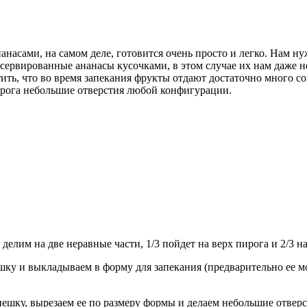
асами, на самом деле, готовится очень просто и легко. Нам нуж
рвированные ананасы кусочками, в этом случае их нам даже не 
ь, что во время запекания фрукты отдают достаточно много сока
пирога небольшие отверстия любой конфигурации.
елим на две неравные части, 1/3 пойдет на верх пирога и 2/3 на
шку и выкладываем в форму для запекания (предварительно ее 
пешку, вырезаем ее по размеру формы и делаем небольшие отвер