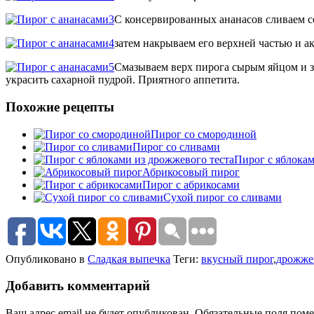
С консервированных ананасов сливаем с
затем накрываем его верхней частью и а
Смазываем верх пирога сырым яйцом и за
украсить сахарной пудрой. Приятного аппетита.
Похожие рецепты
Пирог со смородиной
Пирог со сливами
Пирог с яблокам
Абрикосовый пирог
Пирог с абрикосами
Сухой пирог со сливами
Опубликовано в
Сладкая выпечка
Теги:
вкусный пирог
,
дрожже
Добавить комментарий
Ваш адрес email не будет опубликован.
Обязательные поля пом