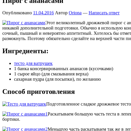
Пирог с ананасами
Опубликовано
11.04.2016
Автор
Oriona
—
Написать ответ
Этот великолепный дрожжевой пирог с анан
никакой дополнительной подготовки. Обычно я использую консе
сочный, пышный и невероятно аппетитный. Хотелось бы отметит
размокнуть. Поэтому обязательно сделайте на верхней части 
Ингредиенты:
тесто для ватрушек
1 банка консервированных ананасов (кусочками)
1 сырое яйцо (для смазывания верха)
сахарная пудра (для посыпки), по желанию
Способ приготовления
Подготовленное сладкое дрожжевое тесто д
Раскатываем большую часть теста в лепе
бортики.
Меньшую часть раскатываем так же в ле