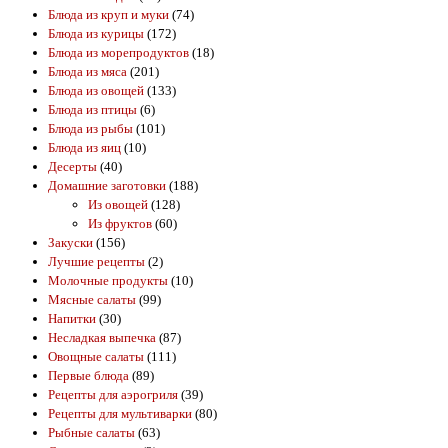
Блюда из круп и муки
(74)
Блюда из курицы
(172)
Блюда из морепродуктов
(18)
Блюда из мяса
(201)
Блюда из овощей
(133)
Блюда из птицы
(6)
Блюда из рыбы
(101)
Блюда из яиц
(10)
Десерты
(40)
Домашние заготовки
(188)
Из овощей
(128)
Из фруктов
(60)
Закуски
(156)
Лучшие рецепты
(2)
Молочные продукты
(10)
Мясные салаты
(99)
Напитки
(30)
Несладкая выпечка
(87)
Овощные салаты
(111)
Первые блюда
(89)
Рецепты для аэрогриля
(39)
Рецепты для мультиварки
(80)
Рыбные салаты
(63)