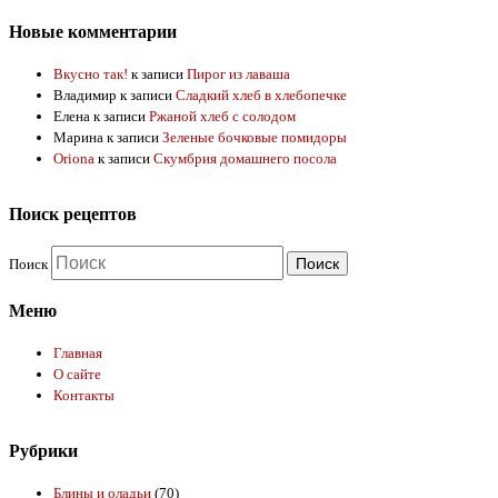
Новые комментарии
Вкусно так!
к записи
Пирог из лаваша
Владимир
к записи
Сладкий хлеб в хлебопечке
Елена
к записи
Ржаной хлеб с солодом
Марина
к записи
Зеленые бочковые помидоры
Oriona
к записи
Скумбрия домашнего посола
Поиск рецептов
Поиск
Меню
Главная
О сайте
Контакты
Рубрики
Блины и оладьи
(70)