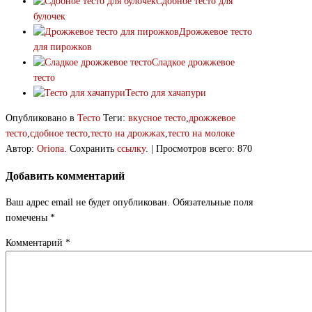
Сдобное тесто для
булочек
Дрожжевое тесто
для пирожков
Сладкое дрожжевое
тесто
Тесто для хачапури
Опубликовано в
Тесто
Теги:
вкусное тесто
,
дрожжевое
тесто
,
сдобное тесто
,
тесто на дрожжах
,
тесто на молоке
Автор:
Oriona
. Сохранить
ссылку
. | Просмотров всего: 870
Добавить комментарий
Ваш адрес email не будет опубликован.
Обязательные поля
помечены
*
Комментарий
*