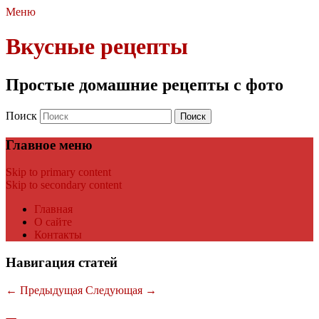
Меню
Вкусные рецепты
Простые домашние рецепты с фото
Поиск
Главное меню
Skip to primary content
Skip to secondary content
Главная
О сайте
Контакты
Навигация статей
←
Предыдущая
Следующая
→