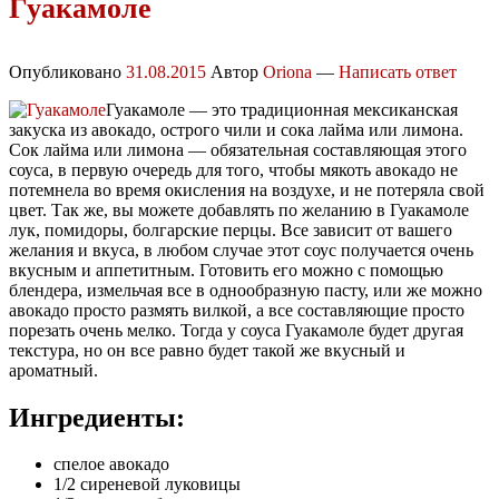
Гуакамоле
Опубликовано
31.08.2015
Автор
Oriona
—
Написать ответ
Гуакамоле — это традиционная мексиканская
закуска из авокадо, острого чили и сока лайма или лимона.
Сок лайма или лимона — обязательная составляющая этого
соуса, в первую очередь для того, чтобы мякоть авокадо не
потемнела во время окисления на воздухе, и не потеряла свой
цвет. Так же, вы можете добавлять по желанию в Гуакамоле
лук, помидоры, болгарские перцы. Все зависит от вашего
желания и вкуса, в любом случае этот соус получается очень
вкусным и аппетитным. Готовить его можно с помощью
блендера, измельчая все в однообразную пасту, или же можно
авокадо просто размять вилкой, а все составляющие просто
порезать очень мелко. Тогда у соуса Гуакамоле будет другая
текстура, но он все равно будет такой же вкусный и
ароматный.
Ингредиенты:
спелое авокадо
1/2 сиреневой луковицы