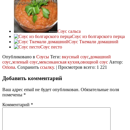
Соус сальса
Соус из болгарского перца
Соус Ткемали домашний
Соус песто
Опубликовано в
Соусы
Теги:
вкусный соус
,
домашний
соус
,
зеленый соус
,
мексиканская кухня
,
овощной соус
Автор:
Oriona
. Сохранить
ссылку
. | Просмотров всего: 1 221
Добавить комментарий
Ваш адрес email не будет опубликован.
Обязательные поля
помечены
*
Комментарий
*