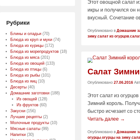
Этот овощной салат из
икры и получился он 
вкусный. Сочетание о
Рубрики
Опубликовано в
Домашние з
Блины и оладьи
(70)
зиму
,
салат из огурцов
,
сала
Блюда из круп и муки
(74)
Блюда из курицы
(172)
Блюда из морепродуктов
(18)
Блюда из мяса
(201)
Блюда из овощей
(133)
Салат Зимни
Блюда из птицы
(6)
Блюда из рыбы
(101)
Блюда из яиц
(10)
Опубликовано
27.06.2016
Ав
Десерты
(40)
Домашние заготовки
(188)
Этот салат из огурцо
Из овощей
(128)
Зимний король. Получ
Из фруктов
(60)
быстро исчезает со ст
Закуски
(156)
Лучшие рецепты
(2)
Читать далее →
Молочные продукты
(10)
Мясные салаты
(99)
Опубликовано в
Домашние з
Напитки
(30)
огурцы
,
огурцы на зиму
,
сала