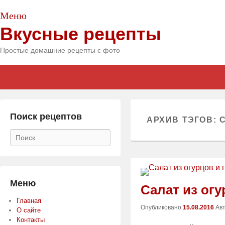
Меню
Вкусные рецепты
Простые домашние рецепты с фото
Главное
Skip
Skip
меню
to
to
primary
secondary
content
content
Поиск рецептов
АРХИВ ТЭГОВ:
Поиск
Меню
Салат из огу
Главная
Опубликовано
15.08.2016
Ав
О сайте
Контакты