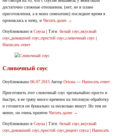
Не смотря на то, что с соусом Бешамель у меня были
достаточно сложные отношения, (нет, не в плане
приготовления, а в моих симпатиях) последнее время я
прониклась к нему, и
Читать далее →
Опубликовано в
Соусы
|
Тэги:
белый соус
,
вкусный
соус
,
домашний соус
,
простой соус
,
сливочный соус
|
Написать ответ
Сливочный соус
Опубликовано
06.07.2015
Автор
Oriona
—
Написать ответ
Приготовить этот сливочный соус чрезвычайно просто и
быстро, я не трачу много времени на тепловую обработку
и готовится он буквально за несколько минут. Но тем не
менее, он очень приятен
Читать далее →
Опубликовано в
Соусы
|
Тэги:
белый соус
,
вкусный
соус
,
домашний соус
,
простой соус
,
рецепт соуса
|
Написать