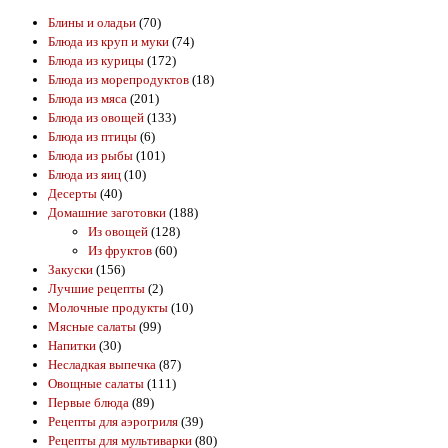
Блины и оладьи
(70)
Блюда из круп и муки
(74)
Блюда из курицы
(172)
Блюда из морепродуктов
(18)
Блюда из мяса
(201)
Блюда из овощей
(133)
Блюда из птицы
(6)
Блюда из рыбы
(101)
Блюда из яиц
(10)
Десерты
(40)
Домашние заготовки
(188)
Из овощей
(128)
Из фруктов
(60)
Закуски
(156)
Лучшие рецепты
(2)
Молочные продукты
(10)
Мясные салаты
(99)
Напитки
(30)
Несладкая выпечка
(87)
Овощные салаты
(111)
Первые блюда
(89)
Рецепты для аэрогриля
(39)
Рецепты для мультиварки
(80)