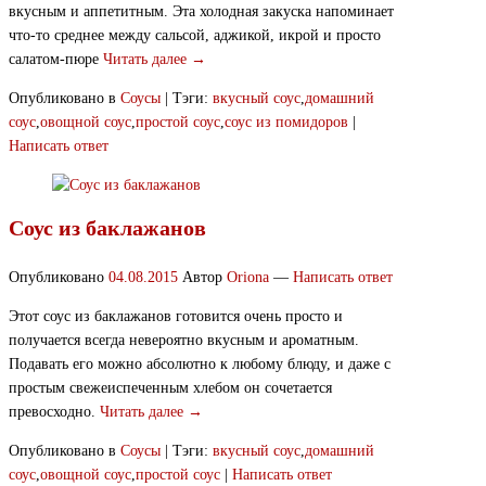
вкусным и аппетитным. Эта холодная закуска напоминает
что-то среднее между сальсой, аджикой, икрой и просто
салатом-пюре
Читать далее →
Опубликовано в
Соусы
|
Тэги:
вкусный соус
,
домашний
соус
,
овощной соус
,
простой соус
,
соус из помидоров
|
Написать ответ
Соус из баклажанов
Опубликовано
04.08.2015
Автор
Oriona
—
Написать ответ
Этот соус из баклажанов готовится очень просто и
получается всегда невероятно вкусным и ароматным.
Подавать его можно абсолютно к любому блюду, и даже с
простым свежеиспеченным хлебом он сочетается
превосходно.
Читать далее →
Опубликовано в
Соусы
|
Тэги:
вкусный соус
,
домашний
соус
,
овощной соус
,
простой соус
|
Написать ответ