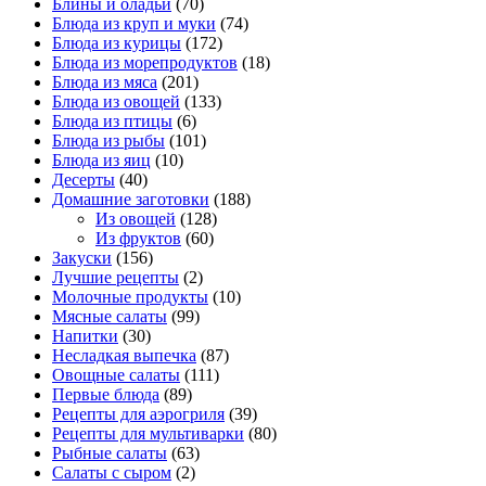
Блины и оладьи
(70)
Блюда из круп и муки
(74)
Блюда из курицы
(172)
Блюда из морепродуктов
(18)
Блюда из мяса
(201)
Блюда из овощей
(133)
Блюда из птицы
(6)
Блюда из рыбы
(101)
Блюда из яиц
(10)
Десерты
(40)
Домашние заготовки
(188)
Из овощей
(128)
Из фруктов
(60)
Закуски
(156)
Лучшие рецепты
(2)
Молочные продукты
(10)
Мясные салаты
(99)
Напитки
(30)
Несладкая выпечка
(87)
Овощные салаты
(111)
Первые блюда
(89)
Рецепты для аэрогриля
(39)
Рецепты для мультиварки
(80)
Рыбные салаты
(63)
Салаты с сыром
(2)