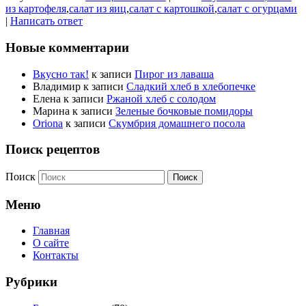
из картофеля
,
салат из яиц
,
салат с картошкой
,
салат с огурцами
|
Написать ответ
Новые комментарии
Вкусно так!
к записи
Пирог из лаваша
Владимир
к записи
Сладкий хлеб в хлебопечке
Елена
к записи
Ржаной хлеб с солодом
Марина
к записи
Зеленые бочковые помидоры
Oriona
к записи
Скумбрия домашнего посола
Поиск рецептов
Поиск
Меню
Главная
О сайте
Контакты
Рубрики