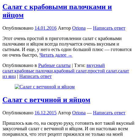
Салат с крабовыми палочками и
яйцом
Опубликовано
14.01.2016
Автор
Oriona
—
Написать ответ
Этот очень простой в приготовлении салат с крабовыми
палочками и яйцом всегда получается очень вкусным и
сытным. И еще, у него есть один большой плюс — готовится
он очень быстро,
Читать далее →
Опубликовано в
Рыбные салаты
|
Тэги:
вкусный
салат
,
крабовые палочки
,
крабовый салат
,
простой салат
,
салат
из яиц
|
Написать ответ
Салат с ветчиной и яйцом
Опубликовано
16.12.2015
Автор
Oriona
—
Написать ответ
Пришлось как-то, на скорую руку, готовить вот такой вкусный
закусочный салат с ветчиной и яйцом. И он настолько всем
понравился, что этот рецепт прижился не только на моей