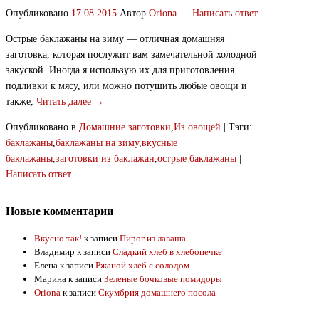
Опубликовано
17.08.2015
Автор
Oriona
—
Написать ответ
Острые баклажаны на зиму — отличная домашняя
заготовка, которая послужит вам замечательной холодной
закуской. Иногда я использую их для приготовления
подливки к мясу, или можно потушить любые овощи и
также,
Читать далее →
Опубликовано в
Домашние заготовки
,
Из овощей
|
Тэги:
баклажаны
,
баклажаны на зиму
,
вкусные
баклажаны
,
заготовки из баклажан
,
острые баклажаны
|
Написать ответ
Новые комментарии
Вкусно так!
к записи
Пирог из лаваша
Владимир
к записи
Сладкий хлеб в хлебопечке
Елена
к записи
Ржаной хлеб с солодом
Марина
к записи
Зеленые бочковые помидоры
Oriona
к записи
Скумбрия домашнего посола