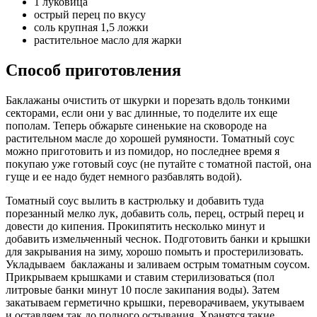
1 луковица
острый перец по вкусу
соль крупная 1,5 ложки
растительное масло для жарки
Способ приготовления
Баклажаны очистить от шкурки и порезать вдоль тонкими
секторами, если они у вас длинные, то поделите их еще
пополам. Теперь обжарьте синенькие на сковороде на
растительном масле до хорошей румяности. Томатный соус
можно приготовить и из помидор, но последнее время я
покупаю уже готовый соус (не путайте с томатной пастой, она
гуще и ее надо будет немного разбавлять водой).
Томатный соус вылить в кастрюльку и добавить туда
порезанный мелко лук, добавить соль, перец, острый перец и
довести до кипения. Прокипятить несколько минут и
добавить измельченный чеснок. Подготовить банки и крышки
для закрывания на зиму, хорошо помыть и простерилизовать.
Укладываем баклажаны и заливаем острым томатным соусом.
Прикрываем крышками и ставим стерилизоваться (пол
литровые банки минут 10 после закипания воды). Затем
закатываем герметично крышки, переворачиваем, укутываем
и оставляем так до полного остывания. Хранятся такие