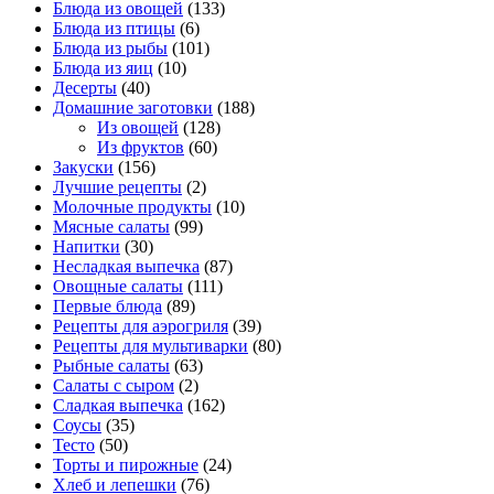
Блюда из овощей
(133)
Блюда из птицы
(6)
Блюда из рыбы
(101)
Блюда из яиц
(10)
Десерты
(40)
Домашние заготовки
(188)
Из овощей
(128)
Из фруктов
(60)
Закуски
(156)
Лучшие рецепты
(2)
Молочные продукты
(10)
Мясные салаты
(99)
Напитки
(30)
Несладкая выпечка
(87)
Овощные салаты
(111)
Первые блюда
(89)
Рецепты для аэрогриля
(39)
Рецепты для мультиварки
(80)
Рыбные салаты
(63)
Салаты с сыром
(2)
Сладкая выпечка
(162)
Соусы
(35)
Тесто
(50)
Торты и пирожные
(24)
Хлеб и лепешки
(76)