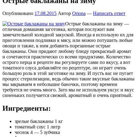
Острые баклажаны на зиму
Опубликовано
17.08.2015
Автор
Oriona
—
Написать ответ
Острые баклажаны на зиму —
отличная домашняя заготовка, которая послужит вам
замечательной холодной закуской. Иногда я использую их для
приготовления подливки к мясу, или можно потушить любые
овощи и также, к ним добавить порезанные острые
баклажаны. Они придают любому блюду прекрасный аромат
и сочетаются практически со всеми продуктами. Количество
острого перца в рецепте вы регулируете сами по вкусу, а вот
томатного соуса добавляйте по рецептуре, он играет очень
большую роль в этой заготовке на зиму. И пусть вас не пугает
процесс стерилизации, ведь обычно такие вкусные баклажаны
мы закрываем в небольшие баночки, поэтому времени
требуется не очень много. Зато мы не используем уксус и вкус
синеньких получается свежий, ароматный и очень приятный.
Ингредиенты:
зрелые баклажаны 1 кг
томатный соус 1 литр
чеснок 4 — 5 зубчика