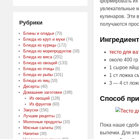
формировать их 
увлекательные м
кулинаров. Эти 
Рубрики
получаются про
Блины и оладьи
(70)
Ингредиен
Блюда из круп и муки
(74)
Блюда из курицы
(172)
Блюда из морепродуктов
(18)
тесто для в
Блюда из мяса
(201)
около 400 г
Блюда из овощей
(133)
1 сырое яйц
Блюда из птицы
(6)
Блюда из рыбы
(101)
1 ст ложка 
Блюда из яиц
(10)
3 — 4 ст лож
Десерты
(40)
Домашние заготовки
(188)
Способ при
Из овощей
(128)
Из фруктов
(60)
Закуски
(156)
Лучшие рецепты
(2)
Молочные продукты
(10)
Пока наше сдобн
Мясные салаты
(99)
выпечки. Для эт
Напитки
(30)