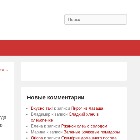
Поиск
ая
→
Новые комментарии
Вкусно так!
к записи
Пирог из лаваша
Владимир
к записи
Сладкий хлеб в
гда
хлебопечке
ю
Елена
к записи
Ржаной хлеб с солодом
Марина
к записи
Зеленые бочковые помидоры
Oriona
к записи
Скумбрия домашнего посола