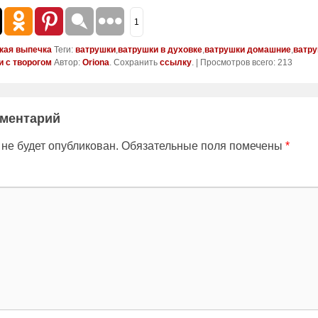
1
кая выпечка
Теги:
ватрушки
,
ватрушки в духовке
,
ватрушки домашние
,
ватр
и с творогом
Автор:
Oriona
. Сохранить
ссылку
. | Просмотров всего: 213
мментарий
 не будет опубликован.
Обязательные поля помечены
*