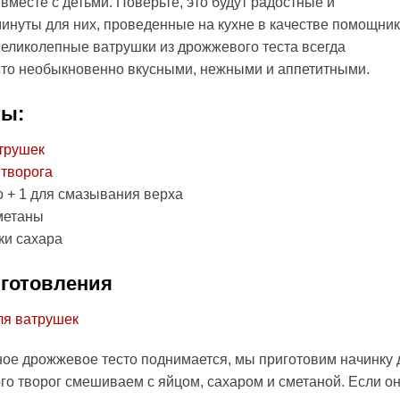
вместе с детьми. Поверьте, это будут радостные и
инуты для них, проведенные на кухне в качестве помощник
великолепные ватрушки из дрожжевого теста всегда
сто необыкновенно вкусными, нежными и аппетитными.
ты:
атрушек
р
творога
о + 1 для смазывания верха
сметаны
ки сахара
готовления
ое дрожжевое тесто поднимается, мы приготовим начинку 
ого творог смешиваем с яйцом, сахаром и сметаной. Если он