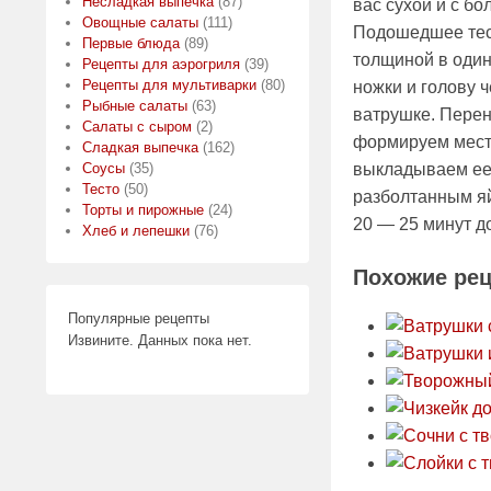
Несладкая выпечка
(87)
вас сухой и с бо
Овощные салаты
(111)
Подошедшее тес
Первые блюда
(89)
толщиной в один
Рецепты для аэрогриля
(39)
Рецепты для мультиварки
(80)
ножки и голову 
Рыбные салаты
(63)
ватрушке. Перен
Салаты с сыром
(2)
формируем место
Сладкая выпечка
(162)
Соусы
(35)
выкладываем ее 
Тесто
(50)
разболтанным яй
Торты и пирожные
(24)
20 — 25 минут д
Хлеб и лепешки
(76)
Похожие ре
Популярные рецепты
Извините. Данных пока нет.