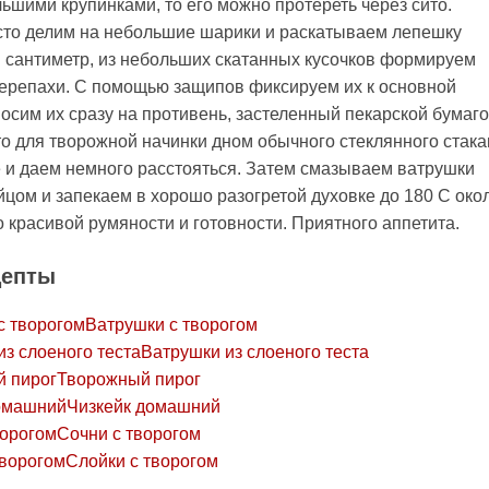
льшими крупинками, то его можно протереть через сито.
то делим на небольшие шарики и раскатываем лепешку
 сантиметр, из небольших скатанных кусочков формируем
черепахи. С помощью защипов фиксируем их к основной
осим их сразу на противень, застеленный пекарской бумаго
 для творожной начинки дном обычного стеклянного стака
и даем немного расстояться. Затем смазываем ватрушки
цом и запекаем в хорошо разогретой духовке до 180 С око
о красивой румяности и готовности. Приятного аппетита.
цепты
Ватрушки с творогом
Ватрушки из слоеного теста
Творожный пирог
Чизкейк домашний
Сочни с творогом
Слойки с творогом