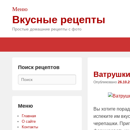
Меню
Вкусные рецепты
Простые домашние рецепты с фото
Главное
Skip
Skip
меню
to
to
primary
secondary
content
content
Поиск рецептов
Ватрушки
Поиск
Опубликовано
26.10.
Меню
Вы хотите порад
Главная
испеките им вку
О сайте
черепашки. Приг
Контакты