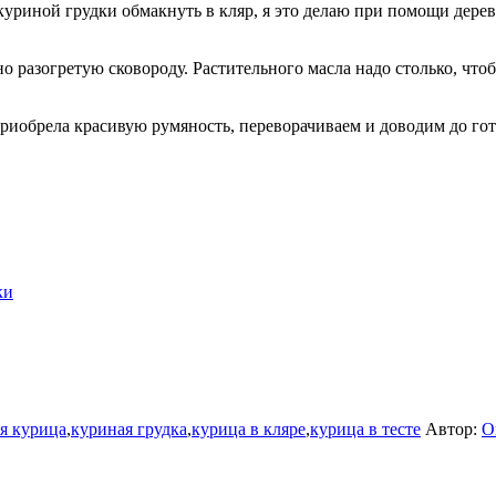
уриной грудки обмакнуть в кляр, я это делаю при помощи дерев
о разогретую сковороду. Растительного масла надо столько, чт
приобрела красивую румяность, переворачиваем и доводим до го
ки
я курица
,
куриная грудка
,
курица в кляре
,
курица в тесте
Автор:
O