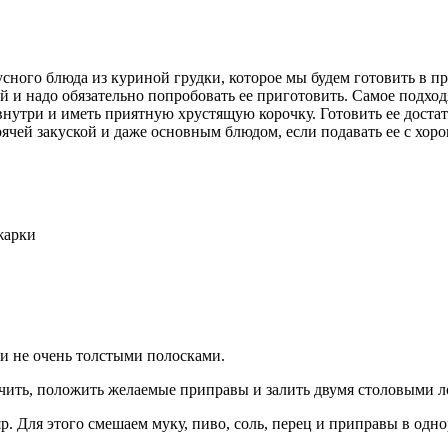
усного блюда из куриной грудки, которое мы будем готовить в 
 и надо обязательно попробовать ее приготовить. Самое подходя
 внутри и иметь приятную хрустящую корочку. Готовить ее достат
рячей закуской и даже основным блюдом, если подавать ее с хор
жарки
и не очень толстыми полосками.
чить, положить желаемые приправы и залить двумя столовыми ло
р. Для этого смешаем муку, пиво, соль, перец и приправы в одно