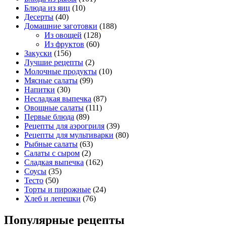
Блюда из яиц
(10)
Десерты
(40)
Домашние заготовки
(188)
Из овощей
(128)
Из фруктов
(60)
Закуски
(156)
Лучшие рецепты
(2)
Молочные продукты
(10)
Мясные салаты
(99)
Напитки
(30)
Несладкая выпечка
(87)
Овощные салаты
(111)
Первые блюда
(89)
Рецепты для аэрогриля
(39)
Рецепты для мультиварки
(80)
Рыбные салаты
(63)
Салаты с сыром
(2)
Сладкая выпечка
(162)
Соусы
(35)
Тесто
(50)
Торты и пирожные
(24)
Хлеб и лепешки
(76)
Популярные рецепты