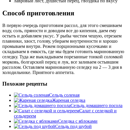
лавровый лист, душистый перец, гвоздика по вкусу
Способ приготовления
В первую очередь приготовим рассол, для этого смешиваем
воду, соль, пряности и доводим все до кипения, даем ему
остыть и добавляем уксус. У рыбы чистим чешую, отрезаем
плавники, хвост, голову, убираем внутренности и хорошо
промываем внутри. Режем порционными кусочками и
складываем в емкость, где мы будем готовить маринованную
селедку. Туда же выкладываем порезанные тонкой соломкой
морковь, болгарский перец и лук, все заливаем остывшим
рассолом. Оставляем маринованную селедку на 2 — 3 дня в
холодильнике. Приятного аппетита.
Похожие рецепты
Сельдь соленая
Жареная селедка
Сельдь домашнего посола
Салат с селедкой и
сельдереем
Селедка с яблоками
Сельдь под шубой