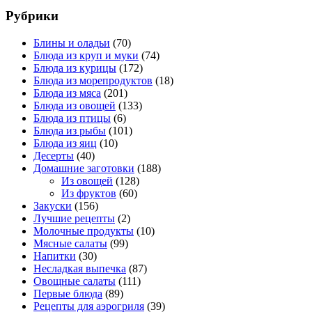
Рубрики
Блины и оладьи
(70)
Блюда из круп и муки
(74)
Блюда из курицы
(172)
Блюда из морепродуктов
(18)
Блюда из мяса
(201)
Блюда из овощей
(133)
Блюда из птицы
(6)
Блюда из рыбы
(101)
Блюда из яиц
(10)
Десерты
(40)
Домашние заготовки
(188)
Из овощей
(128)
Из фруктов
(60)
Закуски
(156)
Лучшие рецепты
(2)
Молочные продукты
(10)
Мясные салаты
(99)
Напитки
(30)
Несладкая выпечка
(87)
Овощные салаты
(111)
Первые блюда
(89)
Рецепты для аэрогриля
(39)