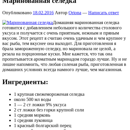
Маринованная селедка
Опубликовано
18.02.2016
Автор
Oriona
—
Написать ответ
Домашняя маринованная селедка
готовится с добавлением небольшого количества столового
уксуса и получается с очень приятным, нежным и пряным
вкусом. Этот рецепт я считаю очень удачным и чем крупнее у
вас рыба, тем вкуснее она выходит. Для приготовления я
брала замороженную селедку, но мариновала не целой, а
резала на порционные куски. Мне кажется, что так она
пропитывается ароматным маринадом гораздо лучше. Ну и не
лишне напомнить, что любая соленая рыба, приготовленная в
домашних условиях всегда намного лучше, чем магазинная.
Ингредиенты:
1 крупная свежемороженая селедка
около 500 мл воды
1 — 2 ст ложки 9% уксуса
2 ст ложки без горки крупной соли
1 средняя морковь
1 средняя луковица
1 красный болгарский перец