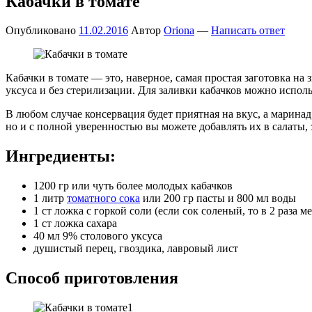
Кабачки в томате
Опубликовано
11.02.2016
Автор
Oriona
—
Написать ответ
Кабачки в томате — это, наверное, самая простая заготовка на
уксуса и без стерилизации. Для заливки кабачков можно испо
В любом случае консервация будет приятная на вкус, а маринад
но и с полной уверенностью вы можете добавлять их в салаты,
Ингредиенты:
1200 гр или чуть более молодых кабачков
1 литр
томатного сока
или 200 гр пасты и 800 мл воды
1 ст ложка с горкой соли (если сок соленый, то в 2 раза м
1 ст ложка сахара
40 мл 9% столового уксуса
душистый перец, гвоздика, лавровый лист
Способ приготовления