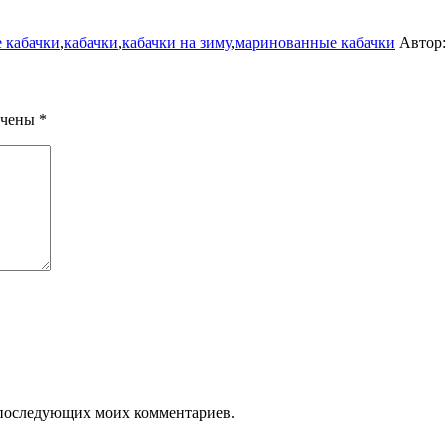
 кабачки
,
кабачки
,
кабачки на зиму
,
маринованные кабачки
Автор
ечены
*
ля последующих моих комментариев.