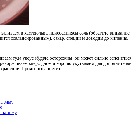
й заливаем в кастрюльку, присоединяем соль (обратите внимание
чится сбалансированным), сахар, специи и доводим до кипения.
иваем туда уксус (будьте осторожны, он может сильно запенить
ереворачиваем вверх дном и хорошо укутываем для дополнитель
 хранение. Приятного аппетита.
а зиму
ью
 на зиму
у