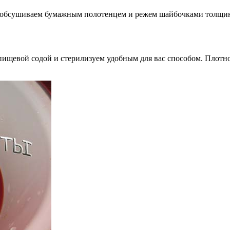
м, обсушиваем бумажным полотенцем и режем шайбочками толщино
ищевой содой и стерилизуем удобным для вас способом. Плотно