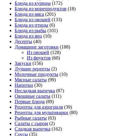
Блюда из курицы
(172)
Блюда из морепродуктов
(18)
Блюда из мяса
(201)
Блюда из овощей
(133)
Блюда из птицы
(6)
Блюда из рыбы
(101)
Блюда из яиц
(10)
Десерты
(40)
Домашние заготовки
(188)
Из овощей
(128)
Из фруктов
(60)
Закуски
(156)
Лучшие рецепты
(2)
Молочные продукты
(10)
Мясные салаты
(99)
Напитки
(30)
Несладкая выпечка
(87)
Овощные салаты
(111)
Первые блюда
(89)
Рецепты для аэрогриля
(39)
Рецепты для мультиварки
(80)
Рыбные салаты
(63)
Салаты с сыром
(2)
Сладкая выпечка
(162)
Соусы
(35)