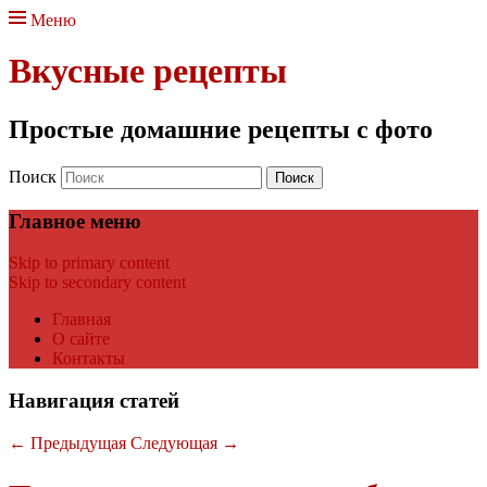
Меню
Вкусные рецепты
Простые домашние рецепты с фото
Поиск
Главное меню
Skip to primary content
Skip to secondary content
Главная
О сайте
Контакты
Навигация статей
←
Предыдущая
Следующая
→