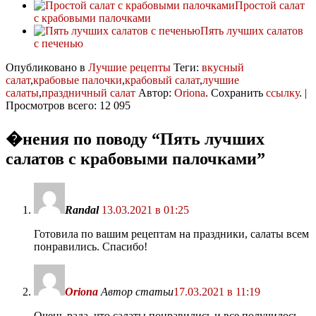
Простой салат
с крабовыми палочками
Пять лучших салатов
с печенью
Опубликовано в
Лучшие рецепты
Теги:
вкусный
салат
,
крабовые палочки
,
крабовый салат
,
лучшие
салаты
,
праздничный салат
Автор:
Oriona
. Сохранить
ссылку
. |
Просмотров всего: 12 095
�нения по поводу “
Пять лучших
салатов с крабовыми палочками
”
Randal
13.03.2021 в 01:25
Готовила по вашим рецептам на праздники, салаты всем
понравились. Спасибо!
Oriona
Автор статьи
17.03.2021 в 11:19
Очень рада, что салаты понравились и все получилось.