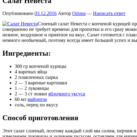
Салат Невеста
Опубликовано
03.12.2016
Автор
Oriona
—
Написать ответ
Слоеный салат Невеста с копченой курицей пр
совершенно не требует времени для пропитки и его сразу можно
нежное, воздушное и приятное на вкус. Салат готовится с пла
немного необычный, поэтому всегда имеет большой успех и вы
Ингредиенты:
300 гр копченой курицы
4 вареных яйца
2 плавленных сырка
2 — 3 вареные картошки
1 — 2 луковицы
2 — 3 ст ложки
яблочного уксуса
60 мл
майонеза
соль, перец по вкусу
Способ приготовления
Этот салат слоеный, поэтому каждый слой мы солим, перчим и 
измельчаем луковицы и заливаем уксусом, оставляем для мари