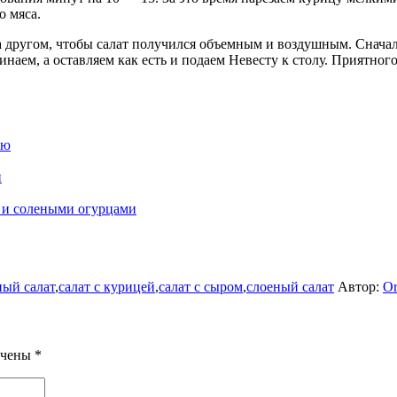
о мяса.
а другом, чтобы салат получился объемным и воздушным. Сначала
наем, а оставляем как есть и подаем Невесту к столу. Приятного
ью
й
й и солеными огурцами
ый салат
,
салат с курицей
,
салат с сыром
,
слоеный салат
Автор:
Or
ечены
*