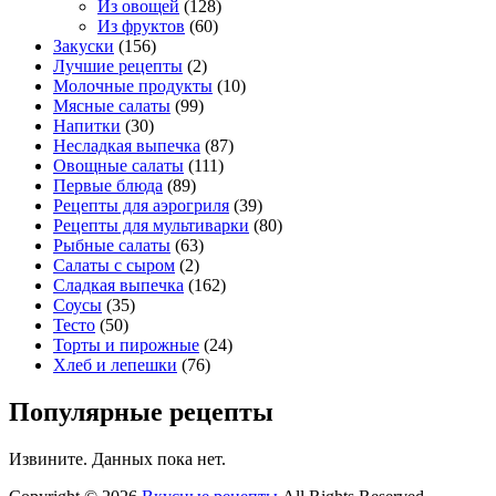
Из овощей
(128)
Из фруктов
(60)
Закуски
(156)
Лучшие рецепты
(2)
Молочные продукты
(10)
Мясные салаты
(99)
Напитки
(30)
Несладкая выпечка
(87)
Овощные салаты
(111)
Первые блюда
(89)
Рецепты для аэрогриля
(39)
Рецепты для мультиварки
(80)
Рыбные салаты
(63)
Салаты с сыром
(2)
Сладкая выпечка
(162)
Соусы
(35)
Тесто
(50)
Торты и пирожные
(24)
Хлеб и лепешки
(76)
Популярные рецепты
Извините. Данных пока нет.