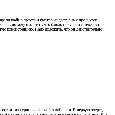
 чрезвычайно просто и быстро из доступных продуктов,
веста, но хочу отметить, что блюдо получается невероятно
сную консистенцию. Надо доложить, что он действительно
остоит из куриного белка без майонеза. В первую очередь
ми кубиками и выкладываем первой в глубокий салатник. Лук