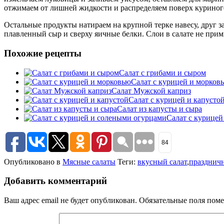
отжимаем от лишней жидкости и распределяем поверх куриног
Остальные продукты натираем на крупной терке навесу, друг з
плавленный сыр и сверху яичные белки. Слои в салате не прими
Похожие рецепты
Салат с грибами и сыром
Салат с курицей и морков
Салат Мужской каприз
Салат с курицей и капусто
Салат из капусты и сыра
Салат с курице
84
Опубликовано в
Мясные салаты
Теги:
вкусный салат
,
праздничн
Добавить комментарий
Ваш адрес email не будет опубликован.
Обязательные поля пом