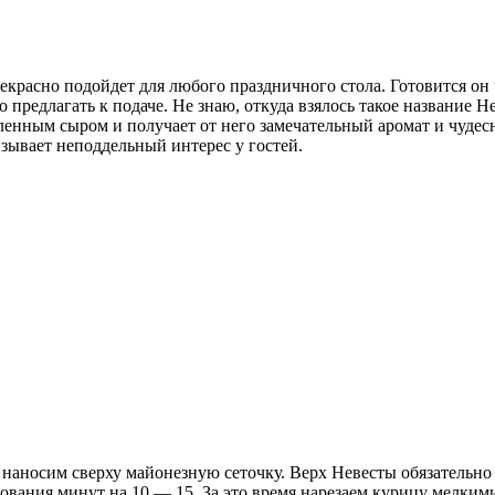
екрасно подойдет для любого праздничного стола. Готовится он
 предлагать к подаче. Не знаю, откуда взялось такое название Не
вленным сыром и получает от него замечательный аромат и чуде
зывает неподдельный интерес у гостей.
наносим сверху майонезную сеточку. Верх Невесты обязательно с
нования минут на 10 — 15. За это время нарезаем курицу мелки