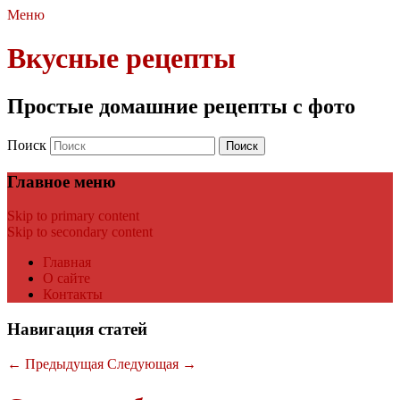
Меню
Вкусные рецепты
Простые домашние рецепты с фото
Поиск
Главное меню
Skip to primary content
Skip to secondary content
Главная
О сайте
Контакты
Навигация статей
←
Предыдущая
Следующая
→