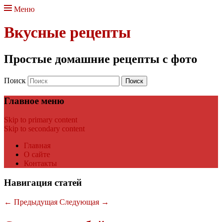
Меню
Вкусные рецепты
Простые домашние рецепты с фото
Поиск
Главное меню
Skip to primary content
Skip to secondary content
Главная
О сайте
Контакты
Навигация статей
←
Предыдущая
Следующая
→