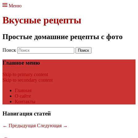
Меню
Вкусные рецепты
Простые домашние рецепты с фото
Поиск
Главное меню
Skip to primary content
Skip to secondary content
Главная
О сайте
Контакты
Навигация статей
←
Предыдущая
Следующая
→